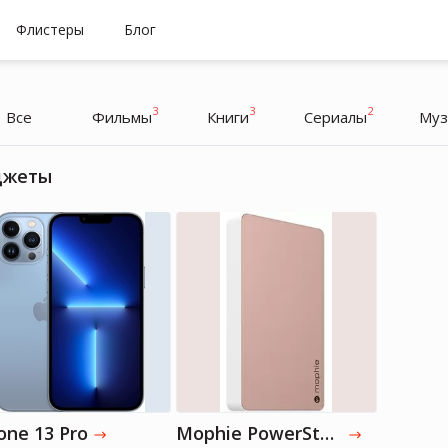
Флистеры
Блог
3
3
2
Все
Фильмы
Книги
Cериалы
Муз
джеты
Ashley Graham
Ashley Graham
Модель
Модель
one 13 Pro
Mophie PowerStation - Universal External Battery - Made for Smartphones and Tablets (6,000mAh)