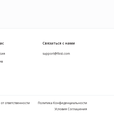
ас
Связаться с нами
сия
support@fliist.com
ив
 от ответственности
Политика Конфиденциальности
Условия Соглашения