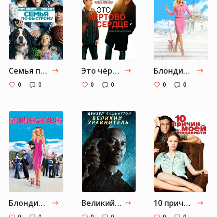
Семья по-быстрому
Это чёртово сердце
Блондинка в законе 2: Красное, белое и блондинка
0
0
0
0
0
0
Блондинка в законе
Великий уравнитель
10 причин моей ненависти
0
0
0
0
0
0