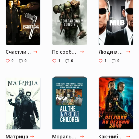
Счастливое число Слевина
По соображениям совести
Люди в чёрном
0
0
1
0
1
0
Матрица
Морально сложно
Как-нибудь, когда-нибудь посмотрю