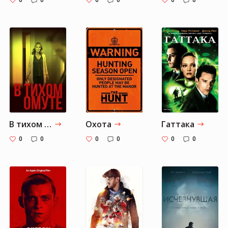
В тихом омуте
Охота
Гаттака
0
0
0
0
0
0