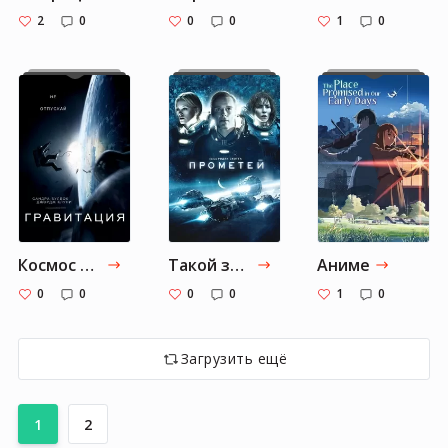
2
0
0
0
1
0
Космос и иже с ним
Такой загадочный космос
Аниме
0
0
0
0
1
0
Загрузить ещё
1
2