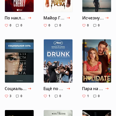
По наклонной
Майор Гром
Исчезнувшая
0
0
0
0
0
0
Социальная сеть
Ещё по одной
Пара на праздники
3
0
1
0
1
0