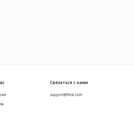
ас
Связаться с нами
сия
support@fliist.com
ив