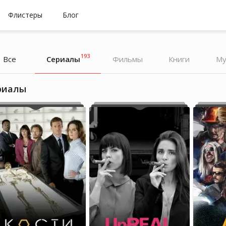
Флистеры
Блог
193
Все
Cериалы
Фильмы
Книги
Му
риалы
Antisocial Worm
Antisocial Worm