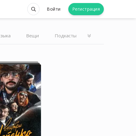
Войти
Регистрация
зыка
Вещи
Подкасты
Antisocial Worm