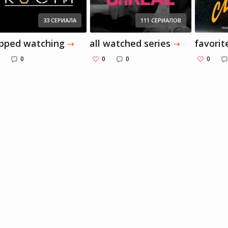
33 СЕРИАЛА
111 СЕРИАЛОВ
pped watching
all watched series
favorit
0
0
0
0