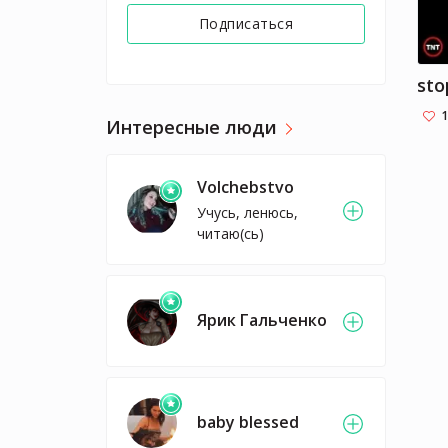
Подписаться
sto
1
Интересные люди
Volchebstvo
Учусь, ленюсь,
читаю(сь)
Ярик Гальченко
baby blessed