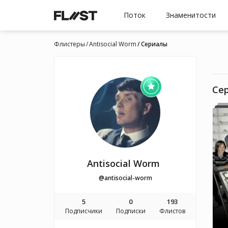
Поток
Знаменитости
Флистеры
Antisocial Worm
Cериалы
Cе
Antisocial Worm
@antisocial-worm
5
0
193
Подписчики
Подписки
Флистов