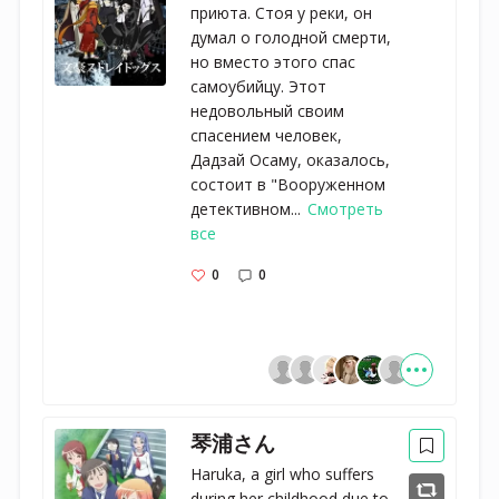
приюта. Стоя у реки, он
думал о голодной смерти,
но вместо этого спас
самоубийцу. Этот
недовольный своим
спасением человек,
Дадзай Осаму, оказалось,
состоит в "Вооруженном
детективном...
Смотреть
все
0
0
琴浦さん
Haruka, a girl who suffers
during her childhood due to