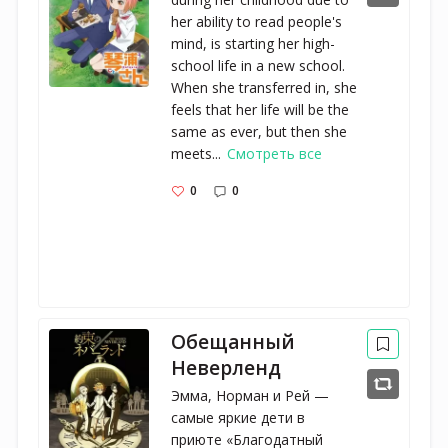
her ability to read people's
mind, is starting her high-
school life in a new school.
When she transferred in, she
feels that her life will be the
same as ever, but then she
meets...
Смотреть все
0
0
Обещанный
Неверленд
Эмма, Норман и Рей —
самые яркие дети в
приюте «Благодатный