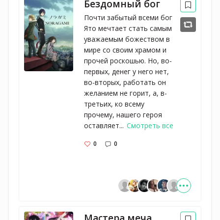
Бездомный бог
Почти забытый всеми бог
Ято мечтает стать самым
уважаемым божеством в
мире со своим храмом и
прочей роскошью. Но, во-
первых, денег у него нет,
во-вторых, работать он
желанием не горит, а, в-
третьих, ко всему
прочему, нашего героя
оставляет...
Смотреть все
0
0
Мастера меча