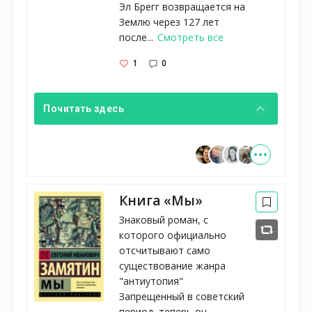
Эл Брегг возвращается на
Землю через 127 лет
после...
Смотреть все
1
0
Почитать здесь
Книга «Мы»
Знаковый роман, с 
которого официально 
отсчитывают само 
существование жанра 
"антиутопия" 
Запрещенный в советский 
период, теперь он... 