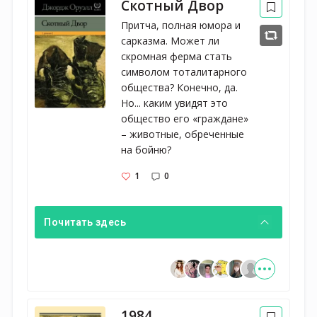
Скотный Двор
Притча, полная юмора и 
сарказма. Может ли 
скромная ферма стать 
символом тоталитарного 
общества? Конечно, да. 
Но... каким увидят это 
общество его «граждане» 
– животные, обреченные 
на бойню?
1
0
Почитать здесь
1984