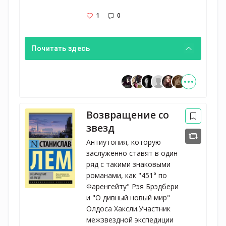
1
0
Почитать здесь
Возвращение со
звезд
Антиутопия, которую
заслуженно ставят в один
ряд с такими знаковыми
романами, как "451° по
Фаренгейту" Рэя Брэдбери
и "О дивный новый мир"
Олдоса Хаксли.Участник
межзвездной экспедиции