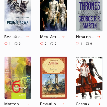
Белый клык. Иллюстрированное издание
Меч Истины — Википедия
Игра престолов (роман) — Википедия
1
0
0
0
1
0
Мастер и Маргарита — Википедия
Белый отряд — Википедия
Слава / Аватар Короля :: Tl.Rulate.ru - новеллы и ранобэ читать онлайн