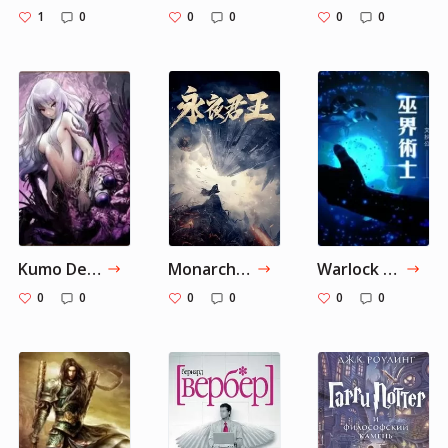
1
0
0
0
0
0
Kumo Desu ga, Nani ka / Да, я паук, и что же? :: Tl.Rulate.ru - новеллы и ранобэ читать онлайн
Monarch of Evernight / Монарх Вечной Ночи :: Tl.Rulate.ru - новеллы и ранобэ читать онлайн
Warlock of the Magus World / Чернокнижник в мире Магов :: Tl.Rulate.ru - новеллы и ранобэ читать онлайн
0
0
0
0
0
0