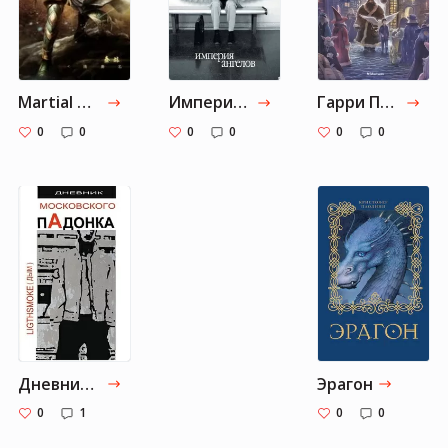
Martial World / Мир боевых искусств :: Tl.Rulate.ru - новеллы и ранобэ читать онлайн
Империя ангелов
Гарри Поттер и философский камень
0
0
0
0
0
0
Дневник московского пАдонка
Эрагон
0
1
0
0