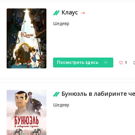
Клаус
Шедевр
1
Посмотреть здесь
Бунюэль в лабиринте ч
Шедевр