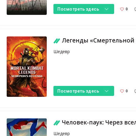
0
Посмотреть здесь
Легенды «Смертельной битвы»: Мест
Шедевр
0
Посмотреть здесь
Человек-паук: Через вс
Шедевр