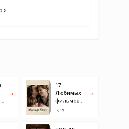
0
е
17
Любимых
а
фильмов
но
2019
9