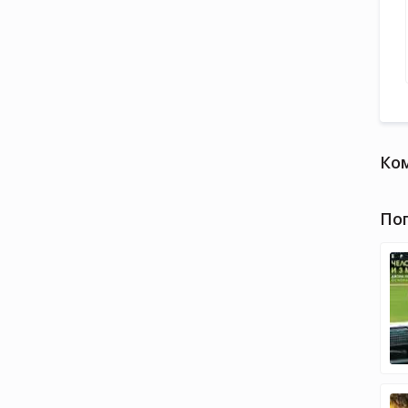
Ко
По