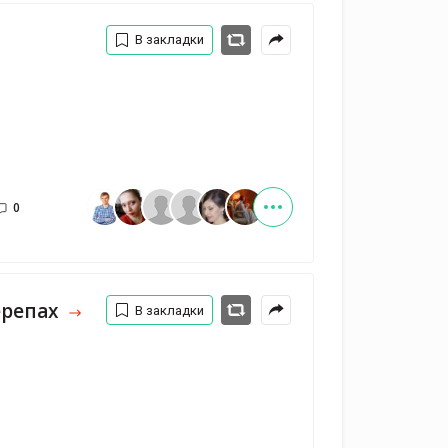
В закладки
0
ерепах
В закладки