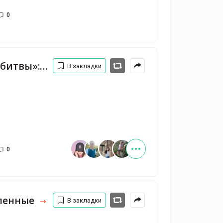
0
ь Скорпиона
В закладки
0
еленные
В закладки