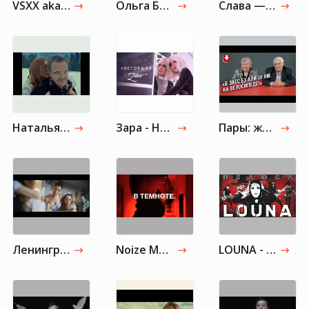
VSXX aka Влад Соколовский - Мишень
Ольга Бузова - Мало половин
Слава — «Твой поцелуй»
Наталья Подольская - Землянин
Зара - Негордая
Пары: женаты 50 лет (и больше!) | Неудобные вопросы
Ленинград — Сиськи
Noize MC — В темноте
LOUNA - Полюса