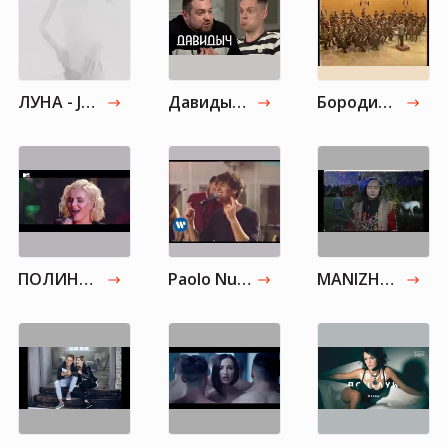
ЛУНА - Jukebox
Давидыч - огромное интервью о жизни после тюрьмы / вДудь
Бородин А.П. "Богатырская" симфония
ПОЛИНА ГАГАРИНА - Plastic
Paolo Nutini - Iron Sky [Abbey Road Live Session]
MANIZHA - Сейчас дважды не случится