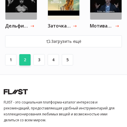
Дельфин - 520
Заточка — Батя Бьёт Маму
Мотивация. Бенедикт Камбербэтч читает письмо Сол Левитта к Еве Гессе
Загрузить ещё
1
2
3
4
5
FLIIST - это социальная платформа-каталог интересов и
рекомендаций, предоставляющая удобный инструментарий для
коллекционирования любимых вещей и возможностью ими
делиться со всем миром.