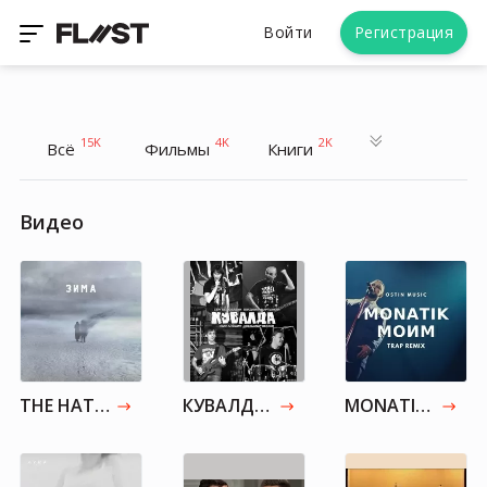
Войти
Регистрация
15K
4K
2K
Всё
Фильмы
Книги
Видео
THE HATTERS - ЗИМА
КУВАЛДА - Бетономешалка
MONATIK - Моим