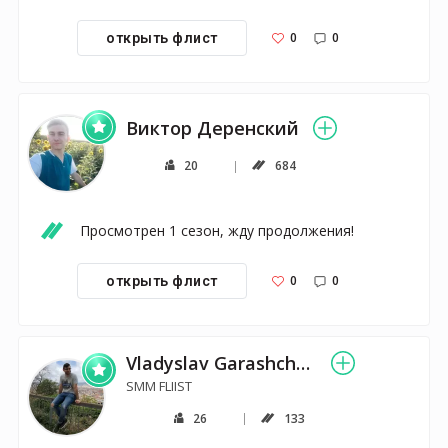
0
0
открыть флист
Виктор Деренский
20
684
Просмотрен 1 сезон, жду продолжения!
0
0
открыть флист
Vladyslav Garashchenko
SMM FLIIST
26
133