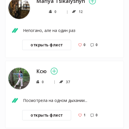
Mariya Tsikalyshyn
0
12
Непогано, але на один раз
0
0
открыть флист
Ксю
0
37
Посмотрела на одном дыхании...
1
0
открыть флист