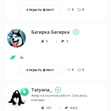
0
0
открыть флист
Багирка Багирка
0
5
👍
0
0
открыть флист
Tatyana_
Живу на скучной работе. Спасаюсь
книгами.
137
6412