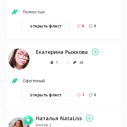
Полностью.
0
0
открыть флист
Екатерина Рыжкова
1
20
Офегенный
1
0
открыть флист
Наталья NataLiss
Блогер :)