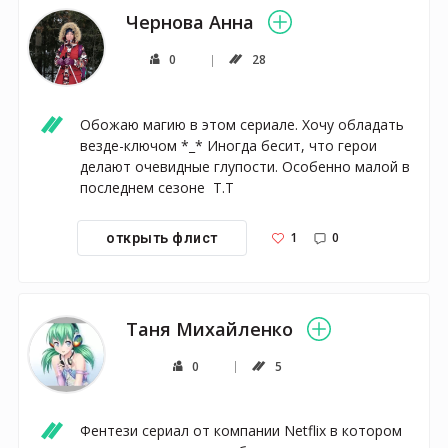
Чернова Анна
0
28
Обожаю магию в этом сериале. Хочу обладать 
везде-ключом *_* Иногда бесит, что герои 
делают очевидные глупости. Особенно малой в 
последнем сезоне  Т.Т
1
0
открыть флист
Таня Михайленко
0
5
Фентези сериал от компании Netflix в котором 