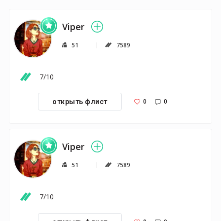
Viper
51
7589
7/10
0
0
открыть флист
Viper
51
7589
7/10