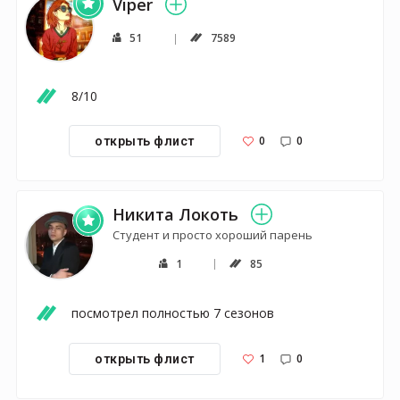
Viper
51
7589
8/10
0
0
открыть флист
Никита Локоть
Студент и просто хороший парень
1
85
посмотрел полностью 7 сезонов
1
0
открыть флист