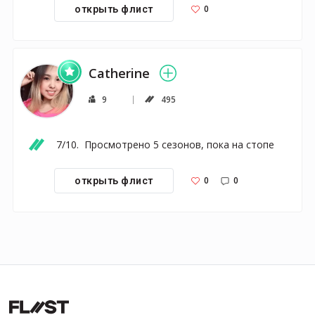
0
открыть флист
Catherine
9
495
7/10.  Просмотрено 5 сезонов, пока на стопе
0
0
открыть флист