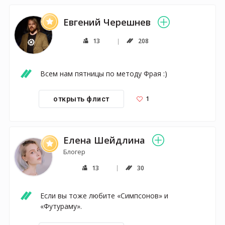
Евгений Черешнев
13
208
Всем нам пятницы по методу Фрая :)
1
открыть флист
Елена Шейдлина
Блогер
13
30
Если вы тоже любите «Симпсонов» и 
«Футураму».