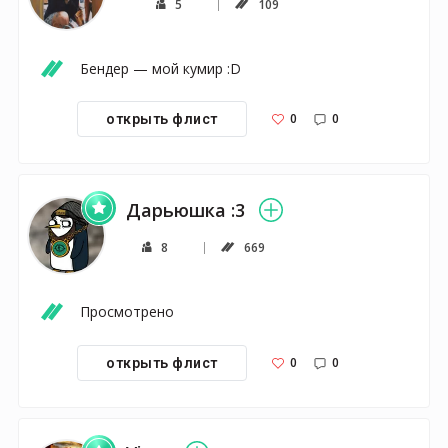
5
109
Бендер — мой кумир :D
0
0
открыть флист
Дарьюшка :3
8
669
Просмотрено
0
0
открыть флист