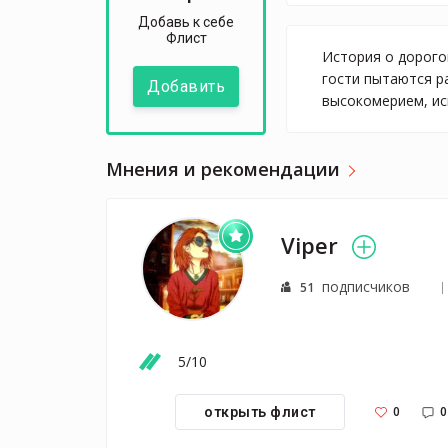
Добавь к себе
Флист
История о дорого
гости пытаются р
Добавить
высокомерием, исп
Мнения и рекомендации
Viper
подписчиков
51
5/10
0
0
открыть флист