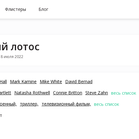
Флистеры
Блог
й лотос
18 июля 2022
Hall
Mark Kamine
Mike White
David Bernad
rtlett
Natasha Rothwell
Connie Britton
Steve Zahn
весь список
оенный,
триллер,
телевизионный фильм,
весь список
т