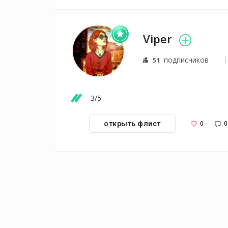
Viper
подписчиков
51
3/5
0
0
открыть флист