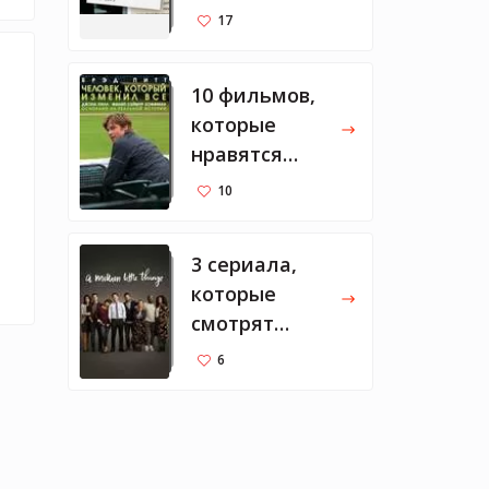
Тарантино
17
10 фильмов,
которые
нравятся
Марку
10
Цукербергу
3 сериала,
которые
смотрят
Мелинда и
6
Билл