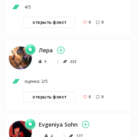
4/5
0
0
открыть флист
Лера
9
333
оценка: 2/5
0
0
открыть флист
Evgeniya Sohn
4
177