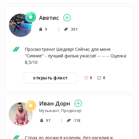
Аветис
9
351
Просмотрено! Шедевр! Сейчас для меня 
"Сияние" - лучший фильм ужасов! -- -- -- Оценка: 
8,5/10
0
0
открыть флист
Иван Дорн
Музыкант, Продюсер
97
118
Страх до дрожи в коленях, без насилия и 