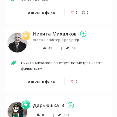
0
0
открыть флист
Никита Михалков
Актер, Режиссер, Продюсер
41
54
Никита Михалков советует посмотреть этот 
фильм всем
0
открыть флист
Дарьюшка :3
8
669