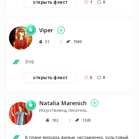
1
0
открыть флист
Viper
51
7589
7/10
0
0
открыть флист
Natalia Marenich
Искусствовед, писатель.
102
1245
В плане визуала фильм, несомненно, культовый. 