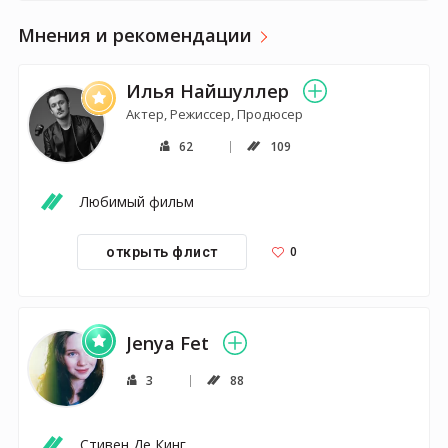
Мнения и рекомендации
Илья Найшуллер
Актер, Режиссер, Продюсер
62
109
Любимый фильм
0
открыть флист
Jenya Fet
3
88
Стивен Де Кинг