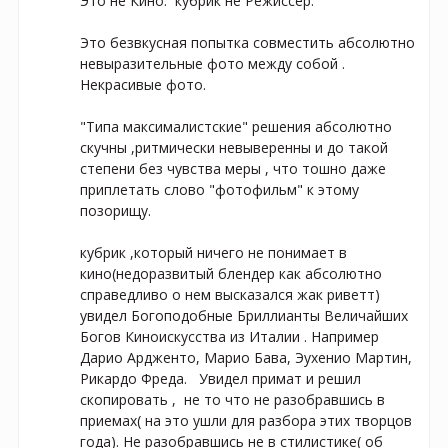
Это не Кино.  кубрик не Режиссер. 

Это безвкусная попытка совместить абсолютно 
невыразительные фото между собой . 
Некрасивые фото.

"Типа максималистские" решения абсолютно 
скучны ,ритмически невыверенны и до такой 
степени без чувства меры , что тошно даже 
приплетать слово "фотофильм" к этому 
позорищу.

кубрик ,который ничего не понимает в 
кино(недоразвитый блендер как абсолютно 
справедливо о нем высказался жак риветт)  
увидел Богоподобные Бриллианты Величайших 
Богов Киноискусства из Италии . Например 
Дарио Ардженто, Марио Бава, Эухенио Мартин, 
Рикардо Фреда.   Увидел примат и решил 
скопировать ,  не то что не разобравшись в 
приемах( на это ушли для разбора этих творцов 
года). Не разобравшись не в стилистике( об 