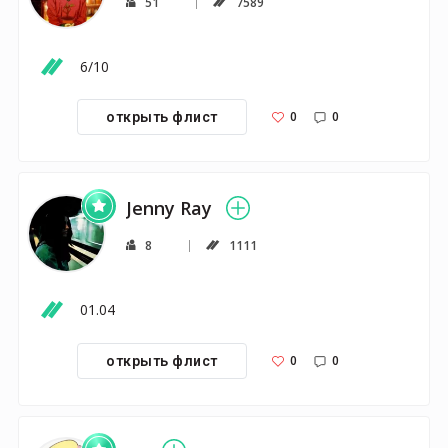
51
7589
6/10
0
0
открыть флист
Jenny Ray
8
1111
01.04
0
0
открыть флист