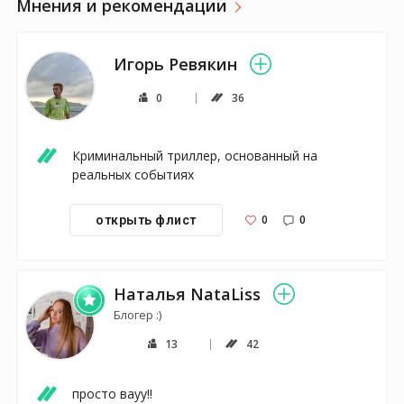
Мнения и рекомендации
Игорь Ревякин
0
36
Криминальный триллер, основанный на 
реальных событиях
0
0
открыть флист
Наталья NataLiss
Блогер :)
13
42
просто вауу!!