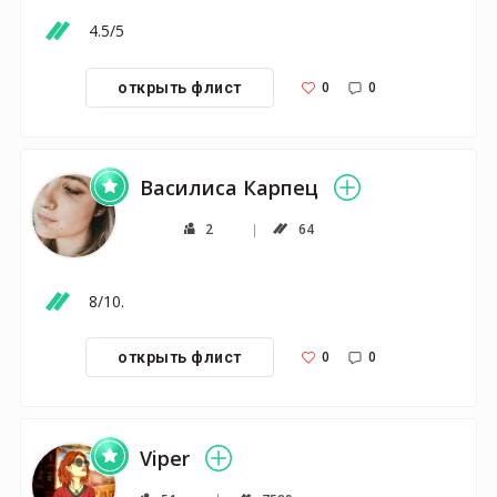
4.5/5
0
0
открыть флист
Василиса Карпец
2
64
8/10.
0
0
открыть флист
Viper