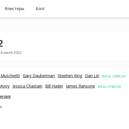
Флистеры
Блог
2
18 июля 2022
 Muschietti
Gary Dauberman
Stephen King
Dan Lin
весь список
cAvoy
Jessica Chastain
Bill Hader
James Ransone
весь список
медия
т