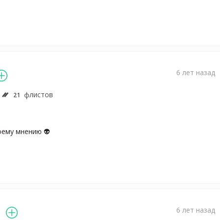
6 лет назад
флистов
21
оему мнению 👽
6 лет назад