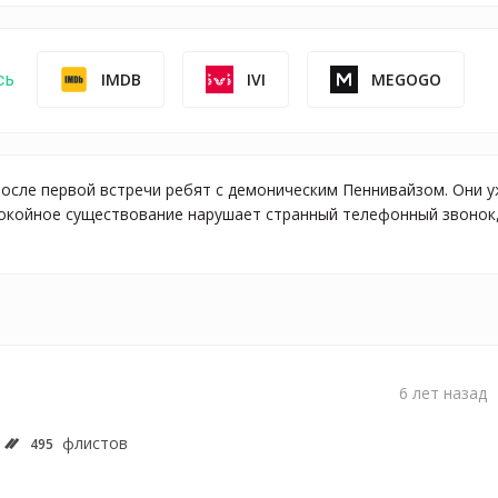
IMDB
IVI
MEGOGO
сь
после первой встречи ребят с демоническим Пеннивайзом. Они уж
окойное существование нарушает странный телефонный звонок,
6 лет назад
флистов
495