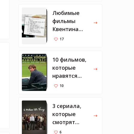
Любимые
фильмы
Квентина
Тарантино
17
10 фильмов,
которые
нравятся
Марку
10
Цукербергу
3 сериала,
которые
смотрят
Мелинда и
6