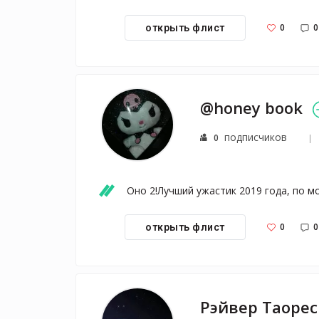
0
0
открыть флист
@honey book
подписчиков
0
Оно 2!Лучший ужастик 2019 года, по м
0
0
открыть флист
Рэйвер Таорес