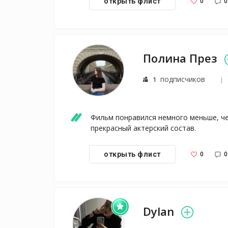
0
0
открыть флист
Полина През
подписчиков
1
Фильм понравился немного меньше, чем
0
0
открыть флист
Dylan