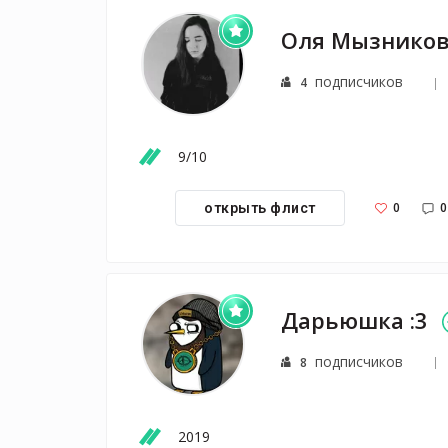
Оля Мызнико
подписчиков
4
9/10
0
0
открыть флист
Дарьюшка :3
подписчиков
8
2019