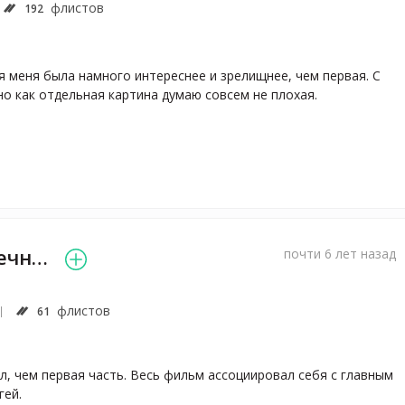
флистов
192
 меня была намного интереснее и зрелищнее, чем первая. С 
но как отдельная картина думаю совсем не плохая.

Данила Поперечный
почти 6 лет назад
флистов
61
л, чем первая часть. Весь фильм ассоциировал себя с главным 
гей.