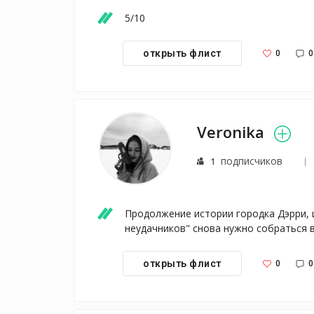
5/10
0
0
открыть флист
Veronika
подписчиков
1
Продолжение истории городка Дэрри, 
неудачников" снова нужно собраться в
0
0
открыть флист