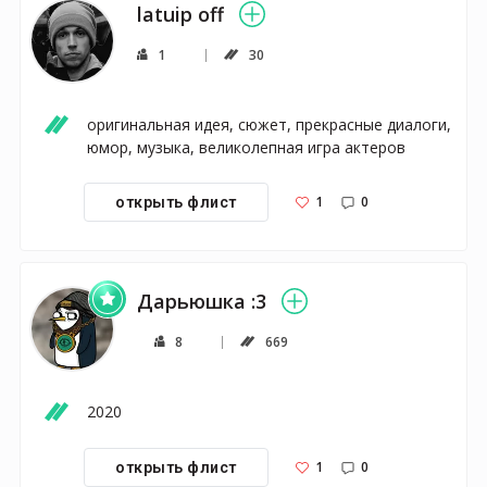
latuip off
1
30
оригинальная идея, сюжет, прекрасные диалоги, 
юмор, музыка, великолепная игра актеров
1
0
открыть флист
Дарьюшка :3
8
669
2020
1
0
открыть флист