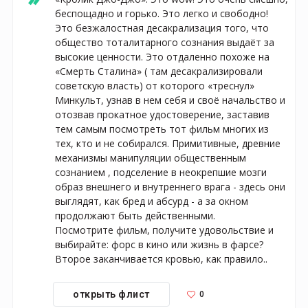
беспощадно и горько. Это легко и свободно! 
Это безжалостная десакрализация того, что 
общество тоталитарного сознания выдаёт за 
высокие ценности. Это отдаленно похоже на 
«Смерть Сталина» ( там десакрализировали 
советскую власть) от которого «треснул» 
Минкульт, узнав в нем себя и своё начальство и 
отозвав прокатное удостоверение, заставив 
тем самым посмотреть тот фильм многих из 
тех, кто и не собирался. Примитивные, древние 
механизмы манипуляции общественным 
сознанием , подселение в неокрепшие мозги 
образ внешнего и внутреннего врага - здесь они 
выглядят, как бред и абсурд - а за окном 
продолжают быть действенными.

Посмотрите фильм, получите удовольствие и 
выбирайте: форс в кино или жизнь в фарсе? 
Второе заканчивается кровью, как правило..
0
открыть флист