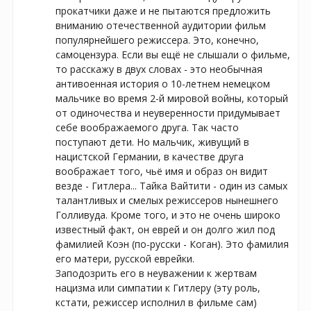
прокатчики даже и не пытаются предложить 
вниманию отечественной аудитории фильм 
популярнейшего режиссера. Это, конечно, 
самоцензура. Если вы ещё не слышали о фильме, 
то расскажу в двух словах - это необычная 
антивоенная история о 10-летнем немецком 
мальчике во время 2-й мировой войны, который 
от одиночества и неуверенности придумывает 
себе воображаемого друга. Так часто 
поступают дети. Но мальчик, живущий в 
нацистской Германии, в качестве друга 
воображает того, чьё имя и образ он видит 
везде - Гитлера... Тайка Вайтити - один из самых 
талантливых и смелых режиссеров нынешнего 
Голливуда. Кроме того, и это не очень широко 
известный факт, он еврей и он долго жил под 
фамилией Коэн (по-русски - Коган). Это фамилия 
его матери, русской еврейки. 

Заподозрить его в неуважении к жертвам 
нацизма или симпатии к Гитлеру (эту роль, 
кстати, режиссер исполнил в фильме сам) 