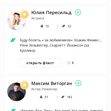
Юлия Пересильд
Актриса
15
52
Буду болеть « за любимчиков»: Хоакин Феникс , 
Рене Зельвеггер, Скарлетт Йохансон (за 
Кролика).
0
открыть флист
Максим Виторган
Актер, Режиссер
31
182
«Кролик Джо-Джо». Это wow! Это очень смешно, 