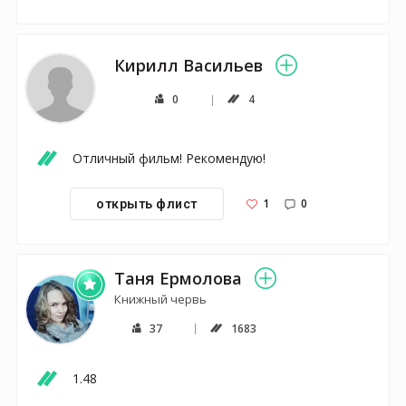
Кирилл Васильев
0
4
Отличный фильм! Рекомендую!
1
0
открыть флист
Таня Ермолова
Книжный червь
37
1683
1.48