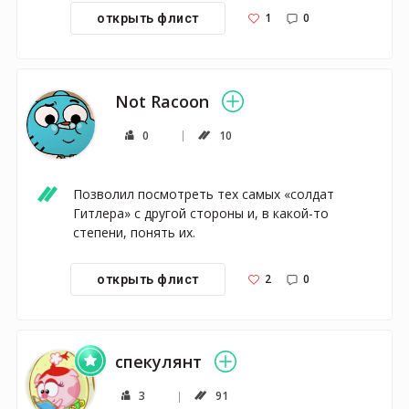
1
0
открыть флист
Not Racoon
0
10
Позволил посмотреть тех самых «солдат 
Гитлера» с другой стороны и, в какой-то 
степени, понять их.
2
0
открыть флист
спекулянт
3
91