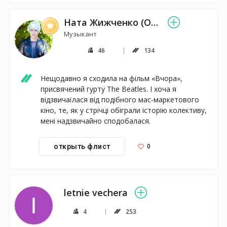
Ната Жижченко (ONUKA)
Музыкант
46
134
Нещодавно я сходила на фільм «Вчора», 
присвячений гурту The Beatles. І хоча я 
відзвичаїлася від подібного мас-маркетового 
кіно, те, як у стрічці обіграли історію колективу, 
мені надзвичайно сподобалася. 
0
открыть флист
letnie vechera
4
253