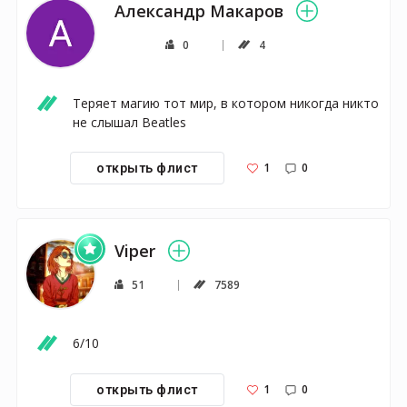
Александр Макаров
0
4
Теряет магию тот мир, в котором никогда никто 
не слышал Beatles 
1
0
открыть флист
Viper
51
7589
6/10
1
0
открыть флист