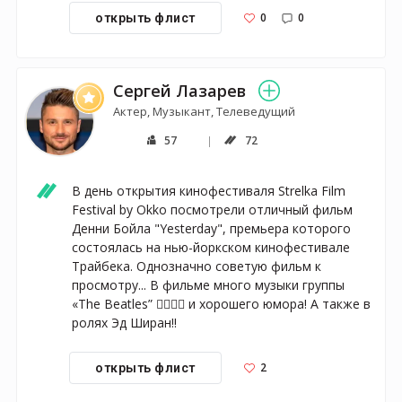
0
0
открыть флист
Сергей Лазарев
Актер, Музыкант, Телеведущий
57
72
В день открытия кинофестиваля Strelka Film 
Festival by Okko посмотрели отличный фильм 
Денни Бойла "Yesterday", премьера которого 
состоялась на нью-йоркском кинофестивале 
Трайбека. Однозначно советую фильм к 
просмотру... В фильме много музыки группы 
«The Beatles” 👍🏻👍🏻 и хорошего юмора! А также в 
ролях Эд Ширан!!
2
открыть флист