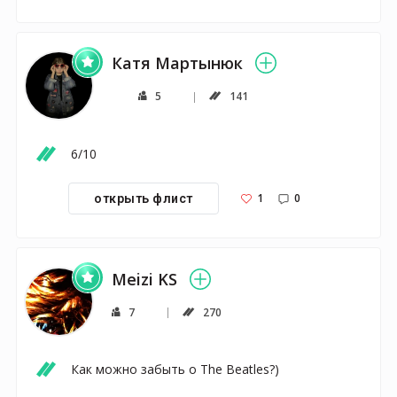
Катя Мартынюк
5
141
6/10
1
0
открыть флист
Meizi KS
7
270
Как можно забыть о The Beatles?)