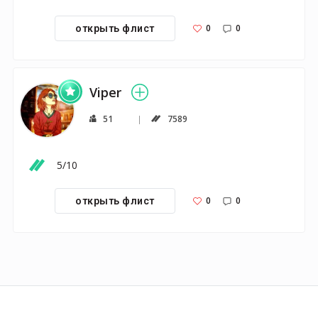
0
0
открыть флист
Viper
51
7589
5/10
0
0
открыть флист