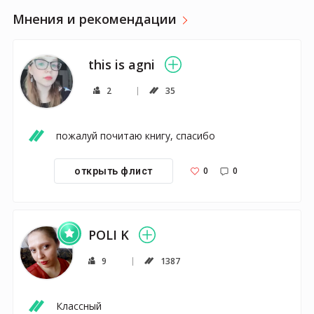
Мнения и рекомендации
this is agni
2
35
пожалуй почитаю книгу, спасибо 
0
0
открыть флист
POLI K
9
1387
Классный