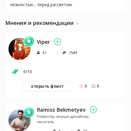
нежностью… перед рассветом.
Мнения и рекомендации
Viper
51
7589
6/10
0
0
открыть флист
Ramiss Bekmetyev
Режиссёр, моушн-дизайнер,
писатель