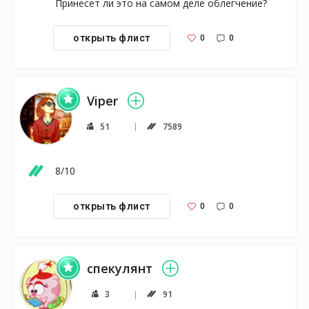
Принесет ли это на самом деле облегчение?
0
0
открыть флист
Viper
51
7589
8/10
0
0
открыть флист
спекулянт
3
91