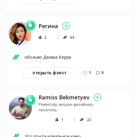
Регина
2
69
обожаю Джима Керри
1
0
открыть флист
Ramiss Bekmetyev
Режиссёр, моушн-дизайнер,
писатель
1
22
Это почти идеальное кино. 