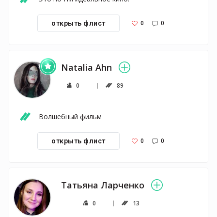
0
0
открыть флист
Natalia Ahn
0
89
Волшебный фильм
0
0
открыть флист
Татьяна Ларченко
0
13