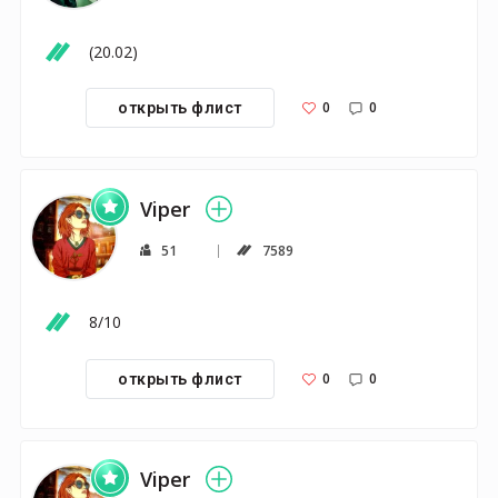
(20.02)
0
0
открыть флист
Viper
51
7589
8/10
0
0
открыть флист
Viper