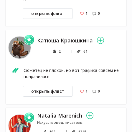
1
0
открыть флист
Катюша Краюшкина
2
61
Сюжетец не плохой, но вот графика совсем не 
понравилась
1
0
открыть флист
Natalia Marenich
Искусствовед, писатель.
102
1245