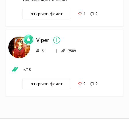
1
0
открыть флист
Viper
51
7589
7/10
0
0
открыть флист