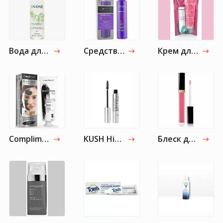
Вода для красоты лица Caudalie Beauty Elixir, 100 мл
Средства для волос John Frieda
Крем для рук и ногтей Rose de Vigne
Compliment Black Mask Экспресс-маска Детокс Сияние
KUSH High Volume Mascara
Блеск для губ Chanel