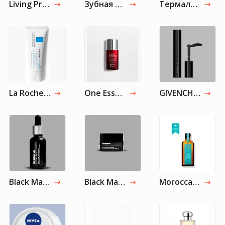
Living Proof Perfect Hair Day Ночное совершенствующее средство для волос
Зубная паста Tom's of Maine
Термальная вода Vichy высокой минерализации THERMAL WATER
La Roche-Posay Cicaplast Baume B5 Бальзам успокаивающий, мультивосстанавливающий, 40 мл
One Essential Защитный экран против загрязнения и UV-лучей SPF 50 PA ++++
GIVENCHY Тушь для ресниц Noir Interdit
Black Mamba Mystic Serum
Black Mamba Mystic Cream-Gel
Moroccanoil Средство универсальное восстанавливающее для всех типов волос