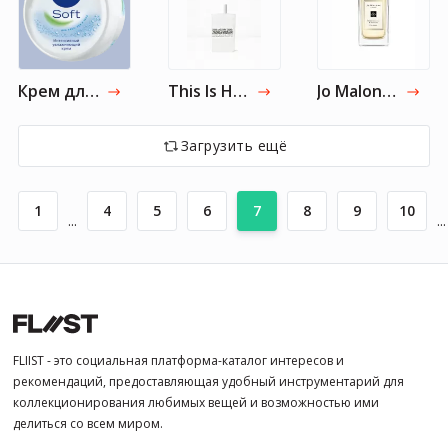
Крем для тела Nivea Soft
This Is Her!
Jo Malone London
Загрузить ещё
1
4
5
6
7
8
9
10
...
...
FLIIST - это социальная платформа-каталог интересов и
рекомендаций, предоставляющая удобный инструментарий для
коллекционирования любимых вещей и возможностью ими
делиться со всем миром.