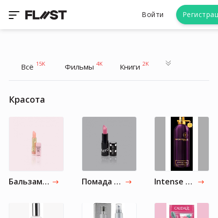
Войти
Регистра
15K
4K
2K
Всё
Фильмы
Книги
Красота
Бальзам Color Lip Balm от Vivienne Sabó
Помада Merci от Vivienne Sabó
Intense Café