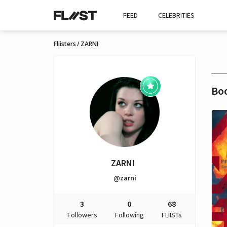
FEED
CELEBRITIES
Fliisters
ZARNI
Bo
ZARNI
@zarni
3
0
68
Followers
Following
FLIISTs