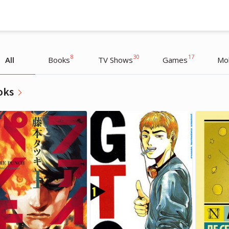
8
30
17
All
Books
TV Shows
Games
Mob
oks
ZARNI
ZARNI