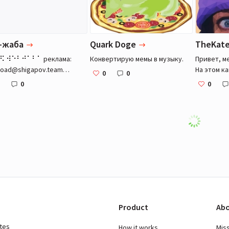
ции для тонкой настройки
ационной системы
ows (твики) и редактор
ов реестра.
-жаба
Quark Doge
TheKate
⠊⠇⠾⠫ ⠺⠑⠃⠚⠁⠃⠁ реклама:
Конвертирую мемы в музыку.
Привет, ме
oad@shigapov.team
На этом ка
0
0
аться со мной:
забудь по
0
0
act.webtoad@gmail.com
https://t.
https://ww
Kateclapp
Load more
Product
Abo
ates
How it works
Mis