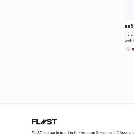
функ
опер
Wind
файл
веб
webt
связ
0
cont
FLIIST is a participant in the Amazon Services LLC Associ