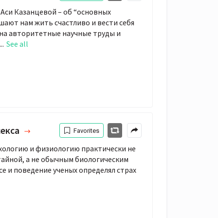
 Аси Казанцевой – об “основных
шают нам жить счастливо и вести себя
 на авторитетные научные труды и
..
See all
секса
Favorites
ихологию и физиологию практически не
 тайной, а не обычным биологическим
ксе и поведение ученых определял страх