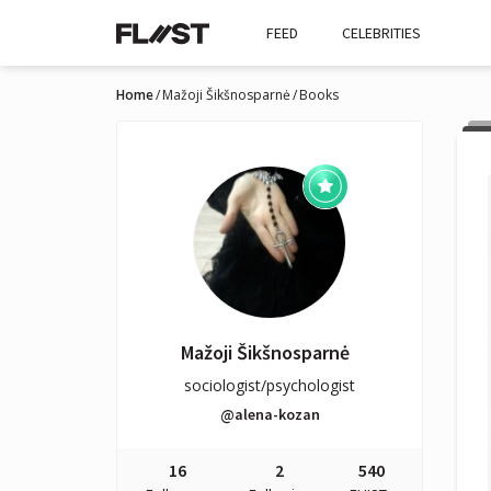
FEED
CELEBRITIES
Home
Mažoji Šikšnosparnė
Books
Mažoji Šikšnosparnė
sociologist/psychologist
@alena-kozan
16
2
540