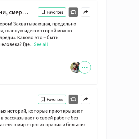
ейрохирургии
Favorites
лером! Захватывающая, предельно
ия, главную идею которой можно
авреди». Каково это – быть
еловека? Где...
See all
Favorites
ьных историй, которые приоткрывают
в рассказывает о своей работе без
тателя в мир строгих правил и больших