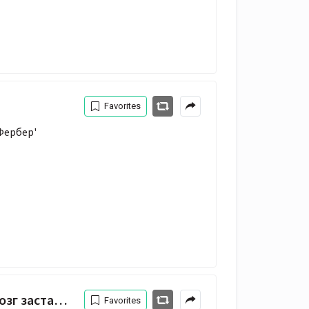
Favorites
Фербер'
делать глупости
Favorites