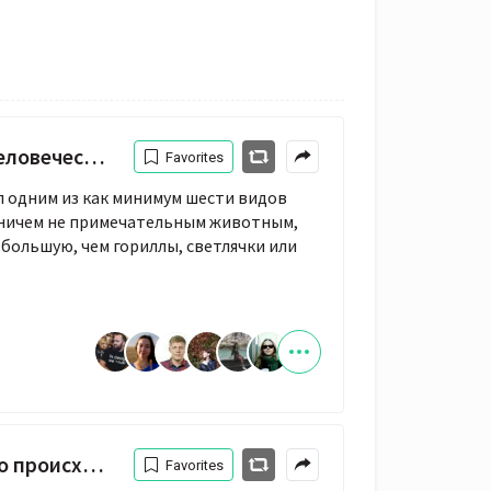
овечества
Favorites
л одним из как минимум шести видов
– ничем не примечательным животным,
 большую, чем гориллы, светлячки или
 дежурства в праздники
Favorites