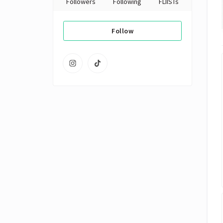
Followers
Following
FLIISTs
Follow