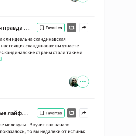
андинавском раю»
Favorites
 так ли идеальна скандинавская
 настоящих скандинавах: вы узнаете
у Скандинавские страны стали такими
ll
едневной жизни
Favorites
е молекулы... Звучит как начало
 показалось, то вы недалеки от истины: