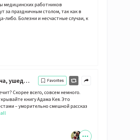
ны медицинских работников
ут за праздничным столом, так как в
а-либо. Болезни и несчастные случаи, к
 на пике карьеры
Favorites
ечит? Скорее всего, совсем немного.
ткрывайте книгу Адама Кея. Это
естами – уморительно смешной рассказ
 all