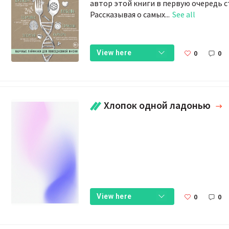
автор этой книги в первую очередь 
Рассказывая о самых...
See all
0
0
View here
Хлопок одной ладонью
0
0
View here