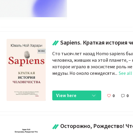
Sapiens. Краткая история чел
Сто тысяч лет назад Homo sapiens бы
человека, живших на этой планете, 
которое играло в экосистеме роль не
медузы. Но около семидесяти...
See all
0
0
View here
Осторожно, Рождество! Что происходит с теми, кому не удалось избежать