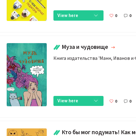
0
0
View here
Муза и чудовище
Книга издательства 'Манн, Иванов и 
0
0
View here
Кто бы мог подумать! Как мозг заставляет нас 