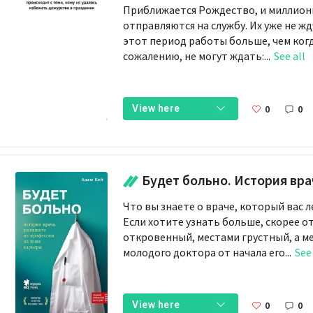
Приближается Рождество, и миллио
отправляются на службу. Их уже не жд
этот период работы больше, чем когд
сожалению, не могут ждать:...
See all
0
0
View here
Будет больно. История врача, ушедшего из профессии
Что вы знаете о враче, который вас л
Если хотите узнать больше, скорее о
откровенный, местами грустный, а м
молодого доктора от начала его...
See
0
0
View here