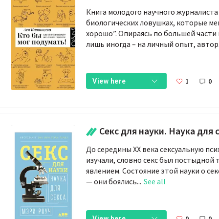
Книга молодого научного журналиста
биологических ловушках, которые ме
хорошо”. Опираясь по большей части
лишь иногда – на личный опыт, автор.
1
0
View here
Секс для науки. Наука для 
До середины XX века сексуальную пс
изучали, словно секс был постыдной
явлением. Состояние этой науки о се
— они боялись...
See all
0
0
View here