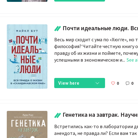
Почти идеальные люди. Вся правда о жизни в «Ск
Весь мир сходит с ума по «Хюгге», но
философия? Читайте честную книгу о
правду об их жизни и поймете, почем
успешными в экономическом и...
See a
0
0
View here
Генетика на завтрак. Научные лайфхаки для повс
Встретились как-то в лаборатории дв
анекдота, не правда ли? Если вам так