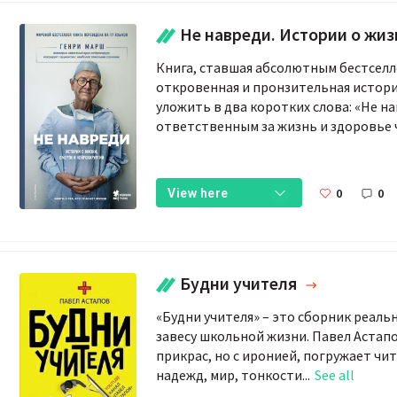
Не навреди. Истории о жизни, смерти и н
Книга, ставшая абсолютным бестсел
откровенная и пронзительная истор
уложить в два коротких слова: «Не н
ответственным за жизнь и здоровье ч
0
0
View here
Будни учителя
«Будни учителя» – это сборник реал
завесу школьной жизни. Павел Астапо
прикрас, но с иронией, погружает чи
надежд, мир, тонкости...
See all