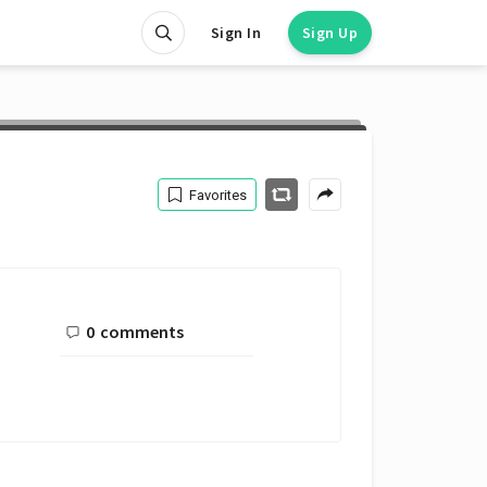
Sign In
Sign Up
Favorites
0
comments