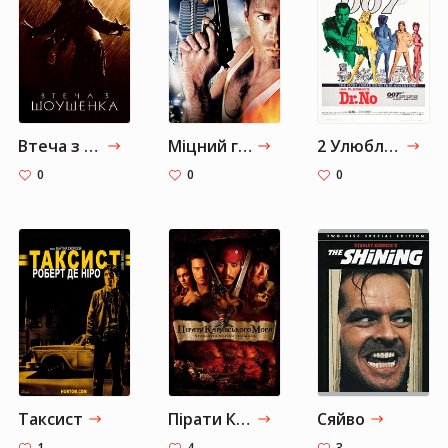
Втеча з Шоушенка
Міцний горішок
2 Улюблених Фільма про Бонда
0
0
0
Таксист
Пірати Карибського моря: Прокляття Чорної перлини
Сяйво
1
4
3