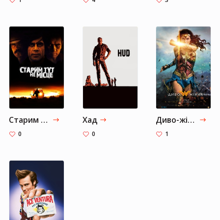
Старим тут не місце
Хад
Диво-жінка
0
0
1