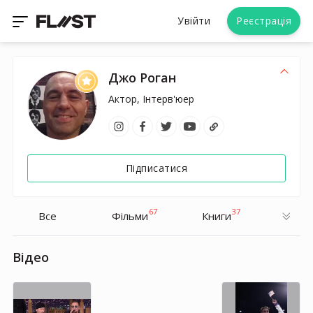
Увійти
Реєстрація
Джо Роган
Актор, Інтерв'юер
Підписатися
67
37
Все
Фільми
Книги
Відео