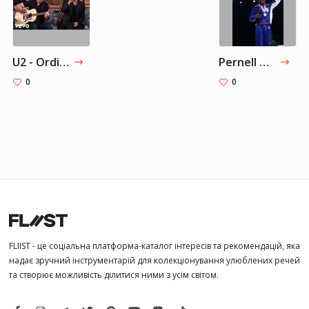
U2 - Ordinary Love (Live on The Tonight Show Starring Jimmy Fallon)
Pernell Whitaker - The Defensive Master
0
0
FLIIST - це соціальна платформа-каталог інтересів та рекомендацій, яка
надає зручний інструментарій для колекціонування улюблених речей
та створює можливість ділитися ними з усім світом.