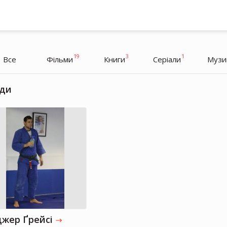
19
3
1
Все
Фільми
Книги
Серіали
Музи
ди
Гай Річі
Режисер, Підприємець, Продюсер
джер Ґрейсі