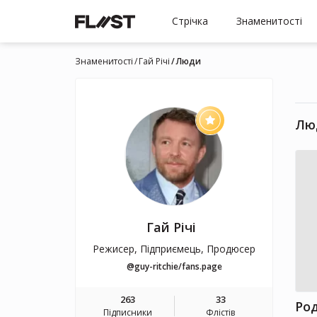
Стрічка
Знаменитості
Знаменитості
Гай Річі
Люди
Лю
Гай Річі
Режисер, Підприємець, Продюсер
@guy-ritchie/fans.page
263
33
Ро
Підписники
Флістів