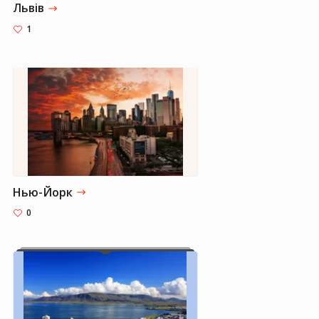
Львів
1
Нью-Йорк
0