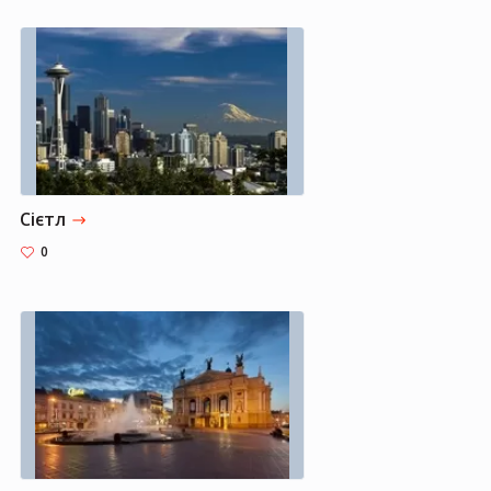
Сієтл
0