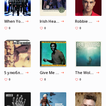
When You're Looking Like That - Single Remix — Westlife
Irish Heartbeat
Robbie Williams
0
0
0
5 улюблених пісень Еда Ширана про кохання
Give Me the Night — George Benson
The Wolves
0
0
0