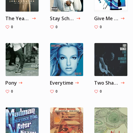
The Years in Between
Stay Schemin
Give Me the Night - Edit
0
0
0
Pony
Everytime
Two Shades of Hope
0
0
0