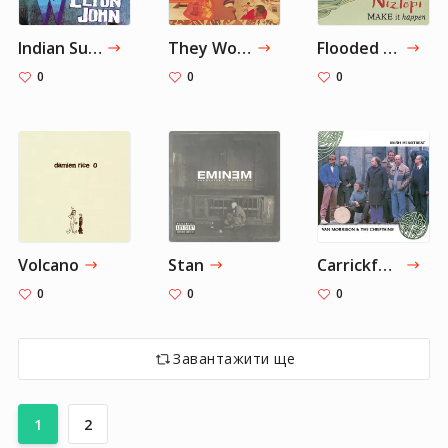
Indian Sunset
They Won't Go When I Go
Flooded Quarry
0
0
0
Volcano
Stan
Carrickfergus
0
0
0
Завантажити ще
1
2