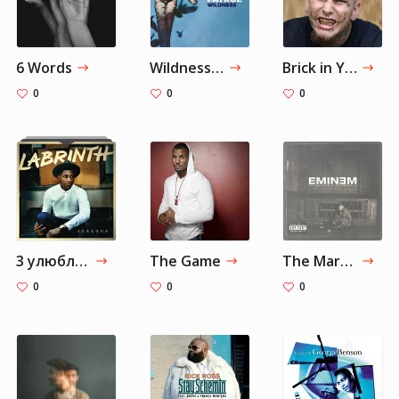
6 Words
Wildness (Deluxe)
Brick in Yo Face
0
0
0
3 улюблені пісні
The Game
The Marshall Mathers LP
0
0
0