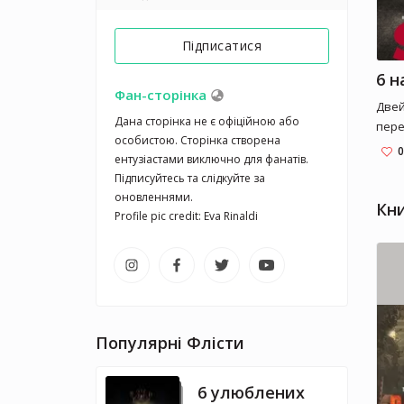
Підписатися
Фан-сторінка
Двей
Дана сторінка не є офіційною або 
пере
особистою. Сторінка створена 
доку
0
ентузіастами виключно для фанатів. 
будь
Підписуйтесь та слідкуйте за 
захо
оновленнями.

сам 
Кн
Profile pic credit: Eva Rinaldi
доку
Ми в
доку
"Ска
кіль
Популярні Флісти
6 улюблених