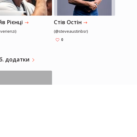
for Best R
any other band. Pre
the eve of 
в Рієнці
Стів Остін
anniversar
verienzi)
(@steveaustinbsr)
Highways a
the next g
0
musicians. 
singer Bud
б. додатки
interviewe
blues scen
“Everythin
come befo
Двейн Джонсон
Актор, Спортсмен