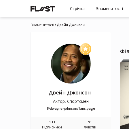
Стрічка
Знаменитості
Знаменитості
Двейн Джонсон
Фі
Двейн Джонсон
Актор, Спортсмен
@dwayne-johnson/fans.page
133
91
Підписники
Флістів