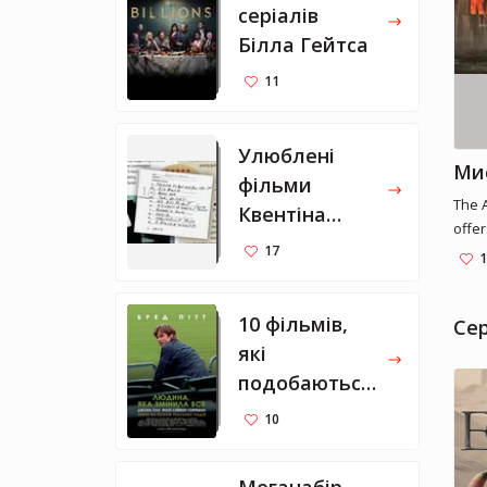
серіалів
Білла Гейтса
11
Улюблені
фільми
The 
Квентіна
offer
Тарантіно
17
scene
1
pack
John
10 фільмів,
Peyt
Се
John
які
adve
подобаються
Brad 
Марку
Okoy
10
Цукербергу
unsh
the e