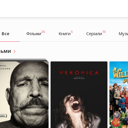
26
5
10
Все
Фільми
Книги
Серіали
Муз
льми
Двейн Джонсон
Двейн Джонсон
Актор, Спортсмен
Актор, Спортсмен