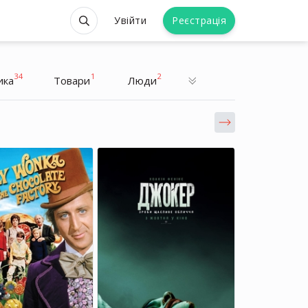
Увійти
Реєстрація
34
1
2
ика
Товари
Люди
Двейн Джонсон
Двейн Джонсон
Актор, Спортсмен
Актор, Спортсмен