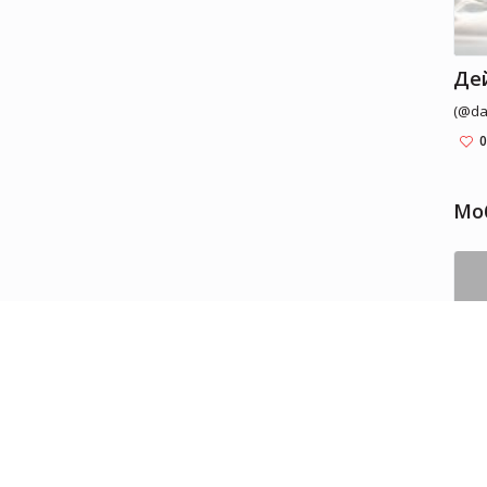
Дей
(@da
0
Мо