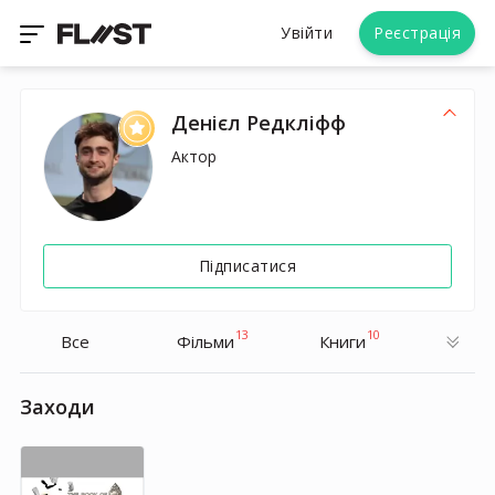
Увійти
Реєстрація
Денієл Редкліфф
Актор
Підписатися
13
10
Все
Фільми
Книги
Заходи