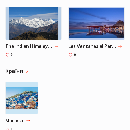
The Indian Himalayan Region
Las Ventanas al Paraiso, A Rosewood Resort
0
0
Країни
Morocco
0