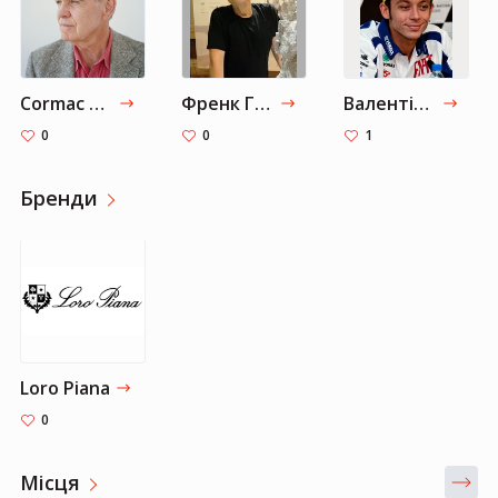
Cormac McCarthy
Френк Гері
Валентіно Россі
0
0
1
Бренди
Loro Piana
0
Місця