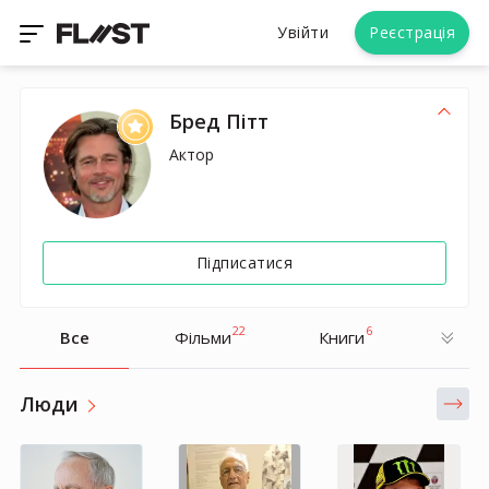
Увійти
Реєстрація
Бред Пітт
Актор
Підписатися
22
6
Все
Фільми
Книги
Люди