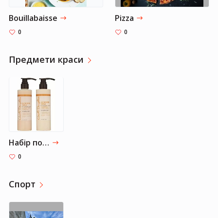
Bouillabaisse
Pizza
0
0
Предмети краси
Набір по догляду за волоссям Carols Daughter Almond Milk Hair Care
0
Спорт