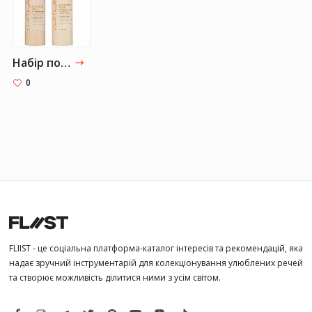
Набір по догляду за волоссям Carols Daughter Almond Milk Hair Care
0
FLIIST - це соціальна платформа-каталог інтересів та рекомендацій, яка
надає зручний інструментарій для колекціонування улюблених речей
та створює можливість ділитися ними з усім світом.