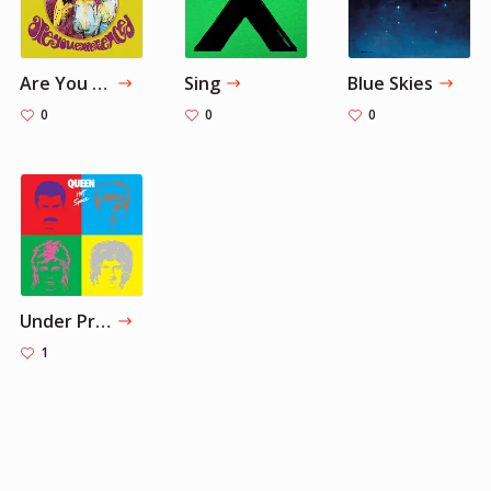
Are You Experienced?
Sing
Blue Skies
0
0
0
Under Pressure - Remastered
1