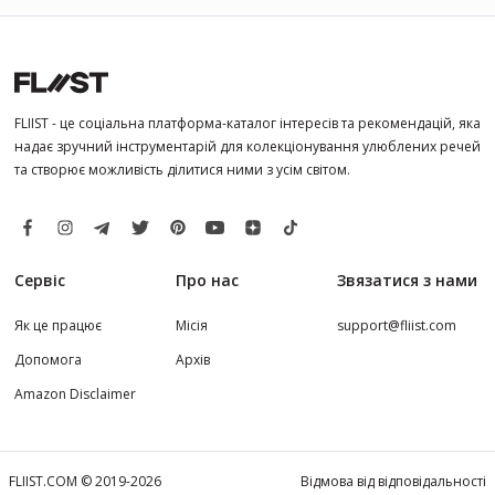
FLIIST - це соціальна платформа-каталог інтересів та рекомендацій, яка
надає зручний інструментарій для колекціонування улюблених речей
та створює можливість ділитися ними з усім світом.
Сервіс
Про нас
Звязатися з нами
Як це працює
Місія
support@fliist.com
Допомога
Архів
Amazon Disclaimer
FLIIST.COM © 2019-2026
Відмова від відповідальності