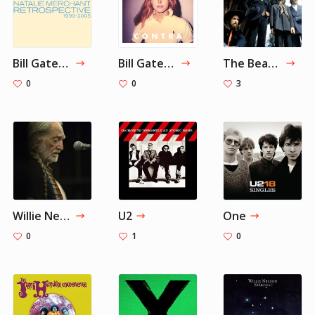
Bill Gates' Summer Playlist - Part 2
Bill Gates' Summer Playlist - Part 1
The Beatles
0
0
3
Willie Nelson
‎U2
One
0
1
0