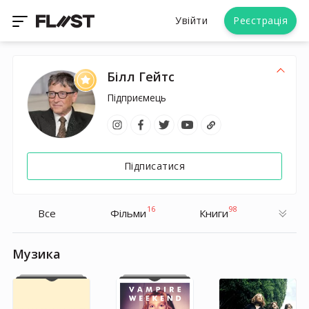
Увійти
Реєстрація
Білл Гейтс
Підприємець
Підписатися
16
98
Все
Фільми
Книги
Музика