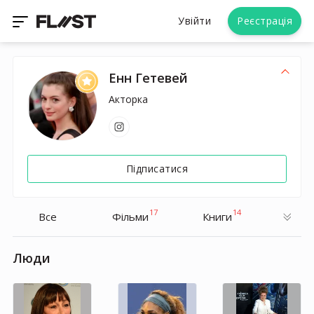
Увійти
Реєстрація
Енн Гетевей
Акторка
Підписатися
17
14
Все
Фільми
Книги
Люди