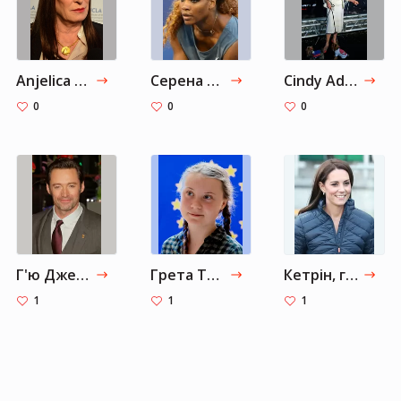
Anjelica Huston
Серена Вільямс
Cindy Adams
0
0
0
Г'ю Джекман
Грета Тунберг
Кетрін, герцогиня Кембриджська
1
1
1