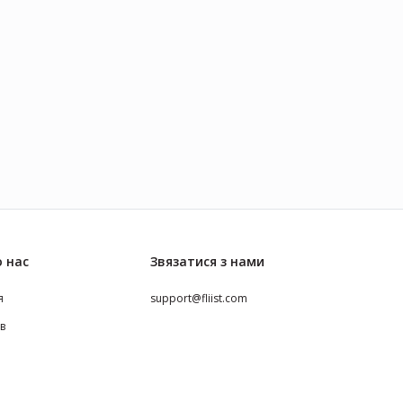
 нас
Звязатися з нами
я
support@fliist.com
ів