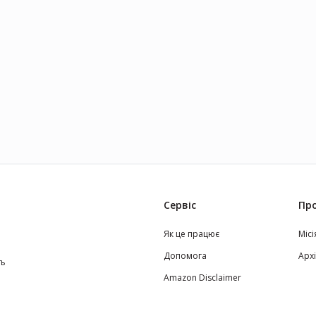
Сервіс
Про
Як це працює
Місі
Допомога
Арх
ть
Amazon Disclaimer