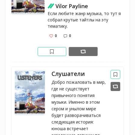
Vilor Payline
Если любите жанр музыка, то тут я 
собрал крутые тайтлы на эту 
тематику.
0
0
Слушатели
Добро пожаловать в мир,
где не существует
привычного понятия
музыки. Именно в этом
сером и унылом мире
будет разворачиваться
следующая история:
юноша встречает