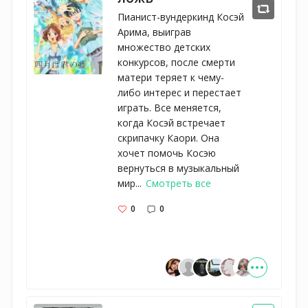
Пианист-вундеркинд Косэй
Арима, выиграв
множество детских
конкурсов, после смерти
матери теряет к чему-
либо интерес и перестает
играть. Все меняется,
когда Косэй встречает
скрипачку Каори. Она
хочет помочь Косэю
вернуться в музыкальный
мир...
Смотреть все
0
0