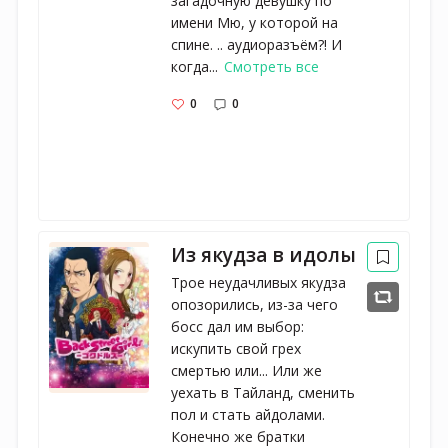
загадочную девушку по
имени Мю, у которой на
спине. .. аудиоразъём?! И
когда...
Смотреть все
0
0
Из якудза в идолы
Трое неудачливых якудза
опозорились, из-за чего
босс дал им выбор:
искупить свой грех
смертью или... Или же
уехать в Тайланд, сменить
пол и стать айдолами.
Конечно же братки