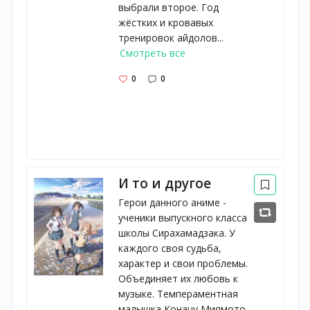
выбрали второе. Год
жёстких и кровавых
тренировок айдолов...
Смотреть все
0
0
И то и другое
Герои данного аниме -
ученики выпускного класса
школы Сирахамадзака. У
каждого своя судьба,
характер и свои проблемы.
Объединяет их любовь к
музыке. Темпераментная
малышка Конацу Миямото