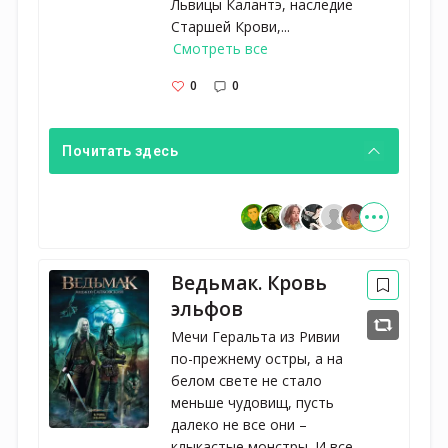
Львицы Калантэ, наследие
Старшей Крови,...
Смотреть все
0
0
Почитать здесь
Ведьмак. Кровь
эльфов
Мечи Геральта из Ривии
по-прежнему остры, а на
белом свете не стало
меньше чудовищ, пусть
далеко не все они –
клыкастые монстры. И все