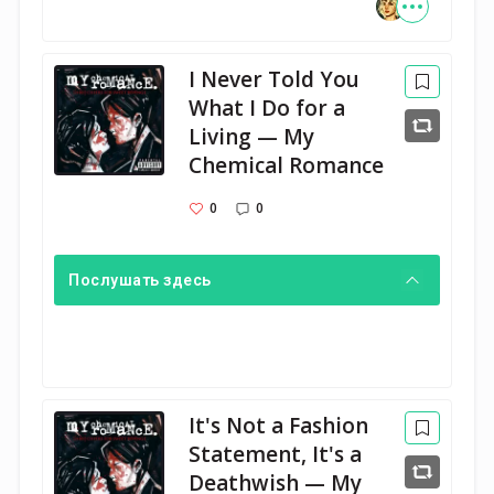
I Never Told You
What I Do for a
Living — My
Chemical Romance
0
0
Послушать здесь
It's Not a Fashion
Statement, It's a
Deathwish — My