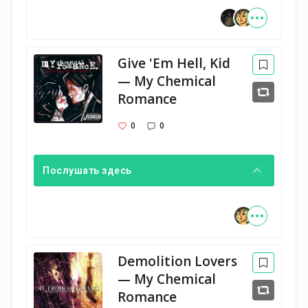
Give 'Em Hell, Kid
— My Chemical
Romance
0
0
Послушать здесь
Demolition Lovers
— My Chemical
Romance