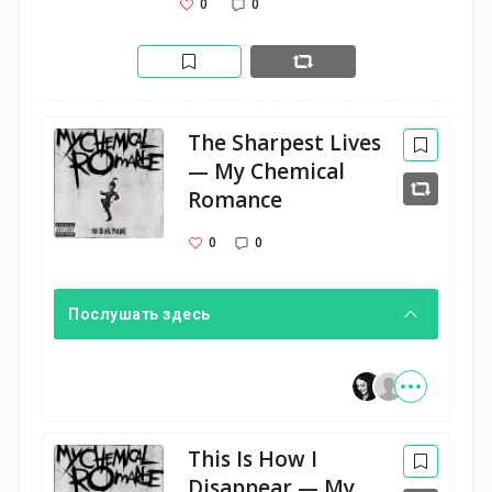
0
0
The Sharpest Lives
— My Chemical
Romance
0
0
Послушать здесь
This Is How I
Disappear — My