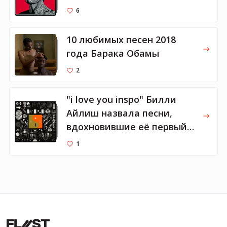
6
10 любимых песен 2018
года Барака Обамы
2
"i love you inspo" Билли
Айлиш назвала песни,
вдохновившие её первый
альбом
1