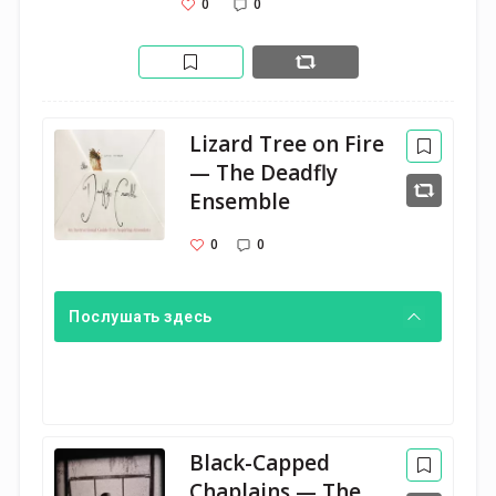
0
0
Lizard Tree on Fire
— The Deadfly
Ensemble
0
0
Послушать здесь
Black-Capped
Chaplains — The