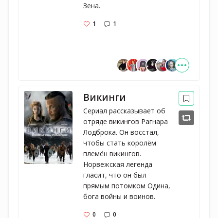
Зена.
1
1
Викинги
Сериал рассказывает об 
отряде викингов Рагнара 
Лодброка. Он восстал, 
чтобы стать королём 
племён викингов. 
Норвежская легенда 
гласит, что он был 
прямым потомком Одина, 
бога войны и воинов.
0
0