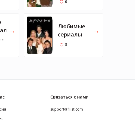
0
е
Любимые
иал
сериалы
р
3
ас
Связаться с нами
сия
support@fliist.com
ив