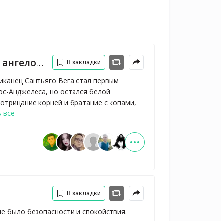
ангелов
В закладки
иканец Сантьяго Вега стал первым
ос-Анджелеса, но остался белой
отрицание корней и братание с копами,
 все
В закладки
не было безопасности и спокойствия.