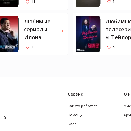
11
6
Билл
Любимые
Любимы
сериалы
телесер
Илона
ы Тейло
Свифт
1
5
Сервис
О н
Как это работает
Мис
Помощь
Арх
щей
Блог