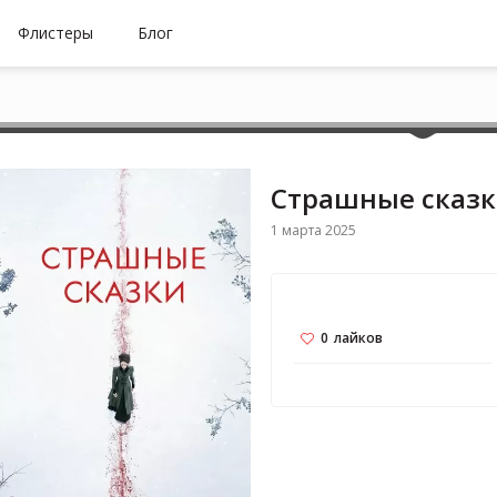
Флистеры
Блог
Страшные сказ
1 марта 2025
0
лайков