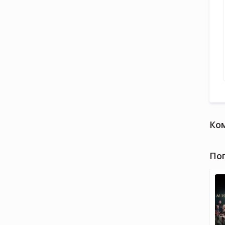
Ко
По