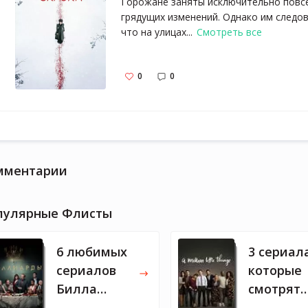
Горожане заняты исключительно повсе
грядущих изменений. Однако им следо
что на улицах...
Смотреть все
0
0
мментарии
пулярные Флисты
6 любимых
3 сериал
сериалов
которые
Билла
смотрят
Гейтса
Мелинда