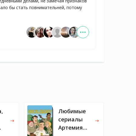
дневными делами, не замечая признаков
вало бы стать повнимательней, потому
а,
Любимые
сериалы
Артемия
 и
Лебедева