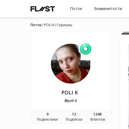
Поток
Знаменитости
Поток
POLI K
Cериалы
POLI K
@poli-k
9
12
1248
Подписчики
Подписки
Флистов