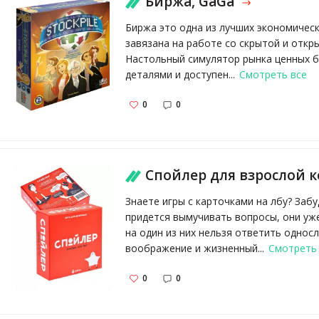
Биржа, GaGa
Биржа это одна из лучших экономическ
завязана на работе со скрытой и откр
Настольный симулятор рынка ценных б
деталями и доступен...
Смотреть все
0
0
Спойлер для взрослой компании и для детей от 12 лет / Для вечеринки, веселая игра Экивоки 11787266 купить за 99
Знаете игры с карточками на лбу? Забу
придется вымучивать вопросы, они уже 
на один из них нельзя ответить одно
воображение и жизненный...
Смотреть
0
0