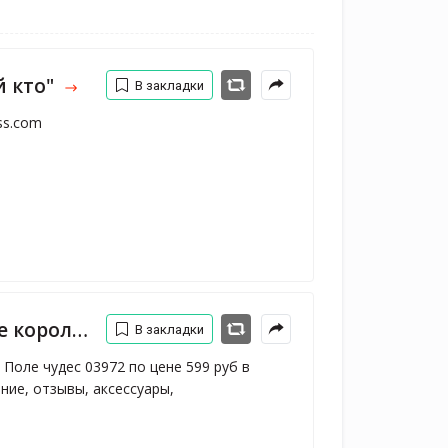
й кто"
В закладки
ess.com
и России, отзывы, цена, фото
В закладки
Поле чудес 03972 по цене 599 руб в 
ие, отзывы, аксессуары, 