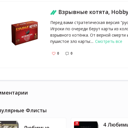
Взрывные котята, Hobb
Перед вами стратегическая версия "ру
Игроки по очереди берут карты из коло
взрывного котёнка. От верной смерти
пушистое зло карты:...
Смотреть все
0
0
мментарии
пулярные Флисты
4 Любим
Любимые