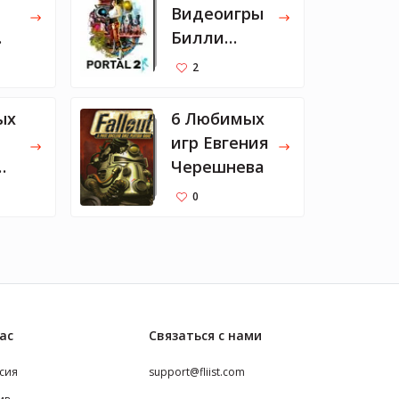
Видеоигры
Билли
ног
Айлиш
2
ых
6 Любимых
игр Евгения
Черешнева
0
ас
Связаться с нами
сия
support@fliist.com