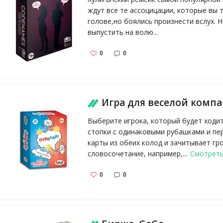
ждут все те ассоцицации, которые вы т
голове,но боялись произнести вслух. 
выпустить на волю...
0
0
Игра для веселой компании "Отвечай!" (42 карт
Выберите игрока, который будет ходит
стопки с одинаковыми рубашками и пе
карты из обеих колод и зачитывает гр
словосочетание, например,...
Смотреть
0
0