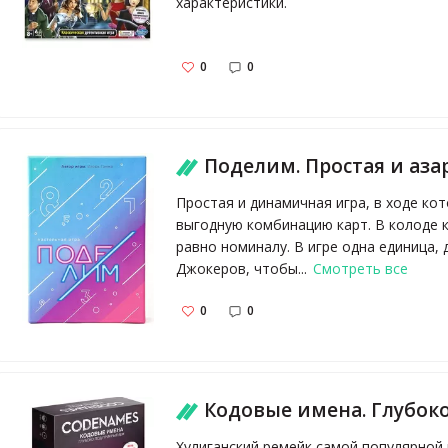
характеристики.
0
0
Поделим. Простая и азартная настольная 
Простая и динамичная игра, в ходе ко
выгодную комбинацию карт. В колоде ка
равно номиналу. В игре одна единица, 
Джокеров, чтобы...
Смотреть все
0
0
Кодовые имена. Глубоко под прикры
Хулиганский ремейк самой популярной 