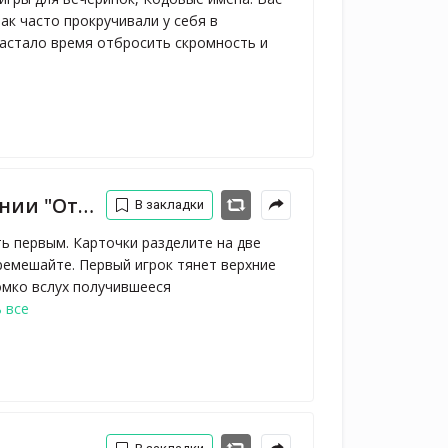
ак часто прокручивали у себя в
Настало время отбросить скромность и
очки)., TopGame
В закладки
ь первым. Карточки разделите на две
ремешайте. Первый игрок тянет верхние
омко вслух получившееся
 все