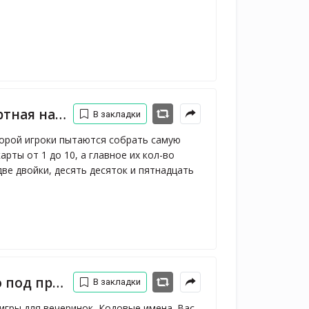
игра, НД Плэй
В закладки
торой игроки пытаются собрать самую
рты от 1 до 10, а главное их кол-во
две двойки, десять десяток и пятнадцать
тием., GaGa
В закладки
игры для вечеринок, Кодовые имена. Вас