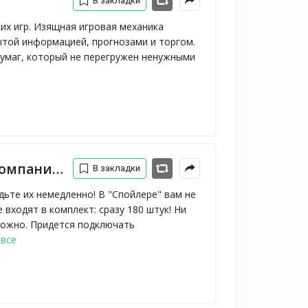
В закладки
их игр. Изящная игровая механика
ытой информацией, прогнозами и торгом.
умаг, который не перегружен ненужными
0 ₽ в интернет-магазине Wildberries
В закладки
дьте их немедленно! В "Спойлере" вам не
входят в комплект: сразу 180 штук! Ни
сложно. Придется подключать
 все