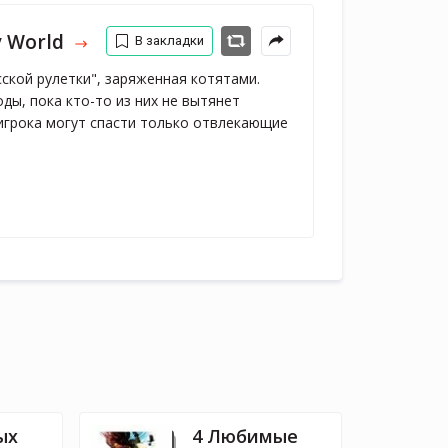
y World
В закладки
сской рулетки", заряженная котятами.
ды, пока кто-то из них не вытянет
 игрока могут спасти только отвлекающие
ых
4 Любимые