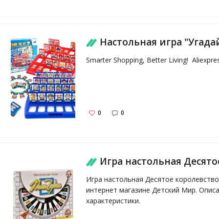
Настольная игра "Угада
Smarter Shopping, Better Living!  Aliexpr
0
0
Игра настольная Десятое королевство Поле чудес 03972 - купить в интернет магазине в Москве 
Игра настольная Десятое королевство 
интернет магазине Детский Мир. Описан
характеристики.