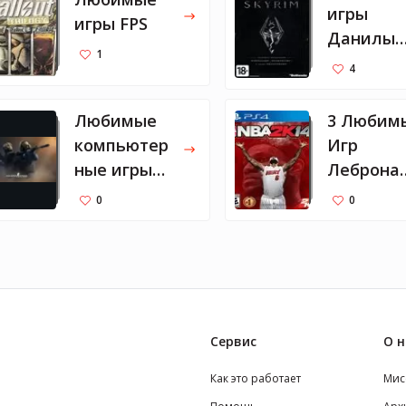
игры
игры FPS
Данилы
1
Попереч
4
о на
Nintendo
Любимые
3 Любим
Switch
компьютер
Игр
ные игры
Леброна
Федора
Джеймса
0
0
Смолова
Сервис
О н
Как это работает
Мис