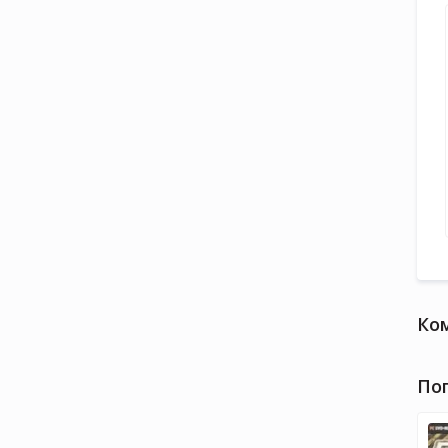
Ко
По