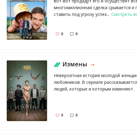
вот-вот продадут его и осуществят вс
многомиллионная сделка срывается и 
ставить под угрозу успех...
Смотреть в
0
0
Измены
Невероятная история молодой женщины
любовников. В сериале рассказывается
людей, которые и которым изменяют.
0
0