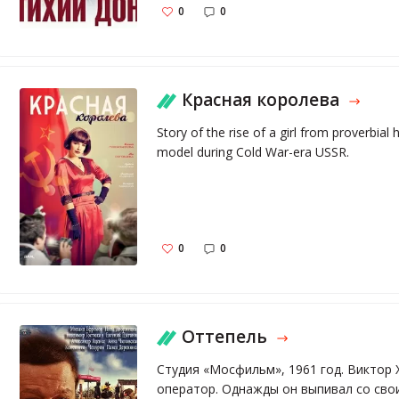
0
0
Красная королева
Story of the rise of a girl from proverbial
model during Cold War-era USSR.
0
0
Оттепель
Студия «Мосфильм», 1961 год. Виктор
оператор. Однажды он выпивал со сво