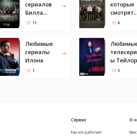
сериалов
которые
Билла
смотрят
Гейтса
Мелинда
11
6
Билл
Любимые
Любимы
сериалы
телесер
Илона
ы Тейло
Свифт
1
5
Сервис
О н
Как это работает
Мис