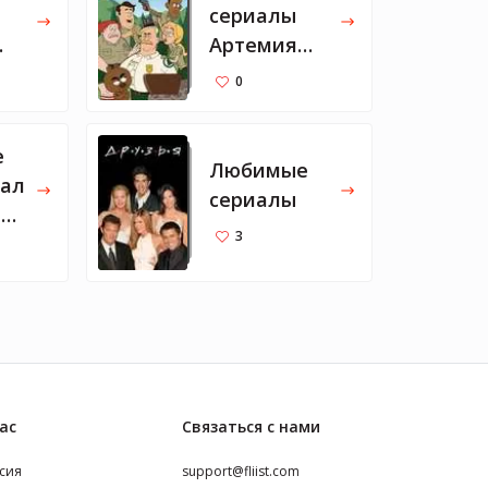
сериалы
Артемия
 и
Лебедева
0
е
Любимые
иал
сериалы
р
3
ас
Связаться с нами
сия
support@fliist.com