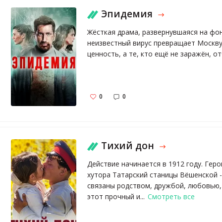
Эпидемия
Жёсткая драма, развернувшаяся на фо
неизвестный вирус превращает Москву 
ценность, а те, кто ещё не заражён, о
0
0
Тихий дон
Действие начинается в 1912 году. Герои
хутора Татарский станицы Вёшенской -
связаны родством, дружбой, любовью,
этот прочный и...
Смотреть все