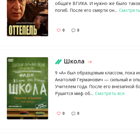
общаге ВГИКА. И нужно же было такому
погиб. После его смерти он...
Смотреть
0
0
Школа
9 «А» был образцовым классом, пока 
Анатолий Германович — сильный и опы
Учителем года. После его внезапной бо
Рушится миф об...
Смотреть все
0
0