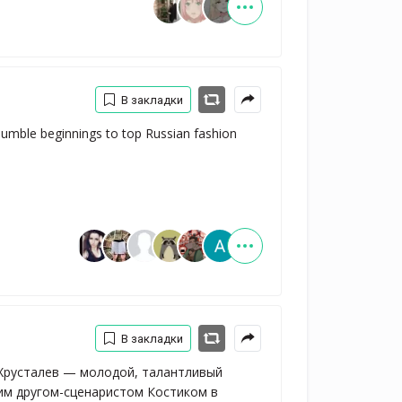
В закладки
 humble beginnings to top Russian fashion 
В закладки
 Хрусталев — молодой, талантливый
им другом-сценаристом Костиком в