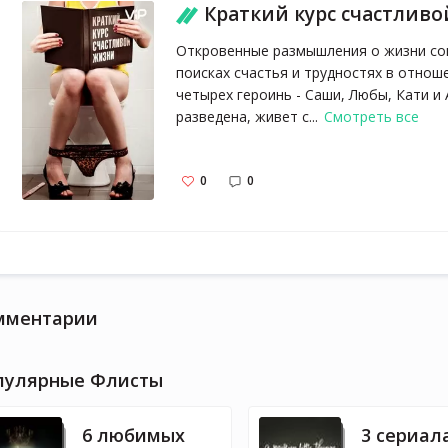
Краткий курс счастлив
Откровенные размышления о жизни со
поисках счастья и трудностях в отно
четырех героинь - Саши, Любы, Кати и 
разведена, живет с...
Смотреть все
0
0
мментарии
пулярные Флисты
6 любимых
3 сериал