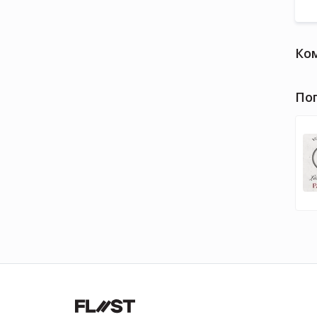
Ко
По