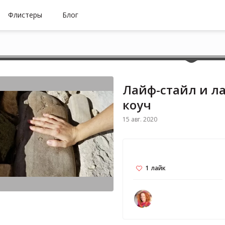
Флистеры
Блог
Лайф-стайл и л
коуч
15 авг. 2020
1
лайк