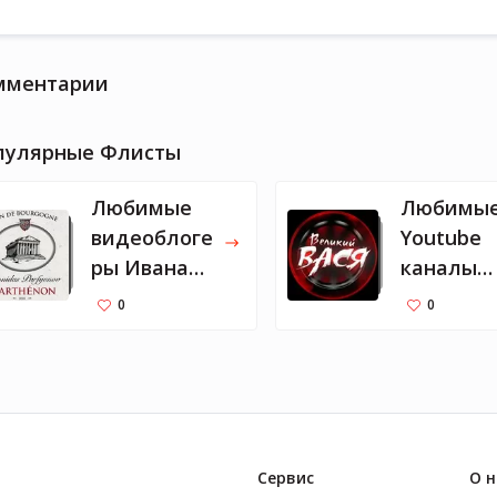
мментарии
пулярные Флисты
Любимые
Любимы
видеоблоге
Youtube
ры Ивана
каналы
Урганта
Димы
0
0
Масленн
ова
Сервис
О н