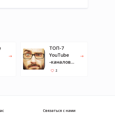
е
ТОП-7
YouTube
-каналов
для
2
ик
саморазвит
ия от
Евгения
Черешнева
ас
Связаться с нами