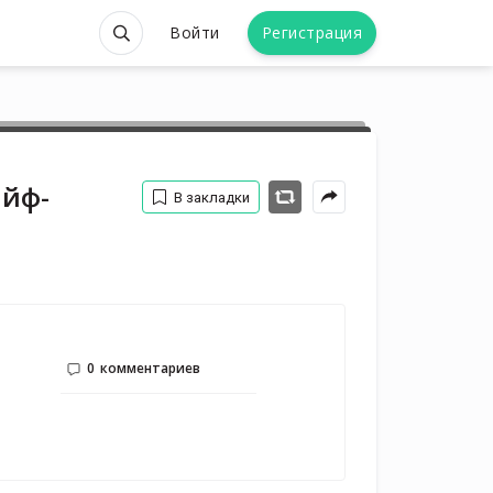
Войти
Регистрация
айф-
В закладки
0
комментариев