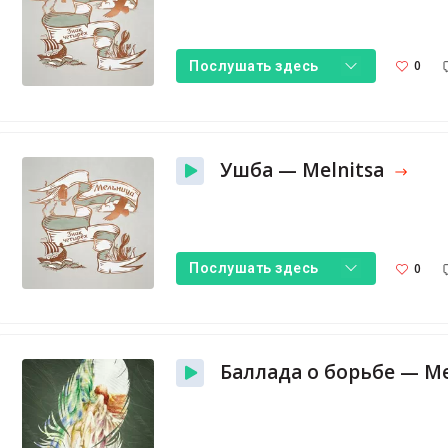
0
Послушать здесь
Ушба — Melnitsa
0
Послушать здесь
Баллада о борьбе — Me