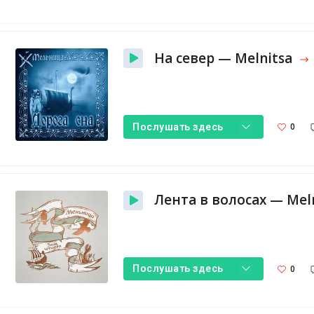
На север — Melnitsa
0
Послушать здесь
Лента в волосах — Mel
0
Послушать здесь