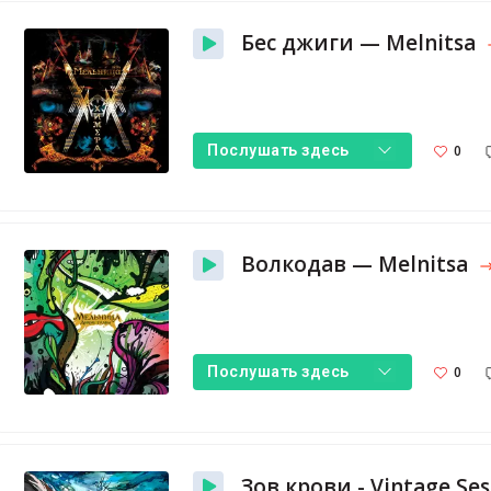
Бес джиги — Melnitsa
0
Послушать здесь
Волкодав — Melnitsa
0
Послушать здесь