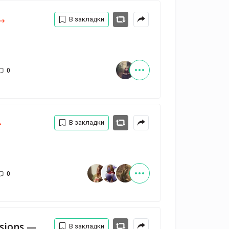
В закладки
0
В закладки
0
Зов крови - Vintage Sessions — Melnitsa
В закладки