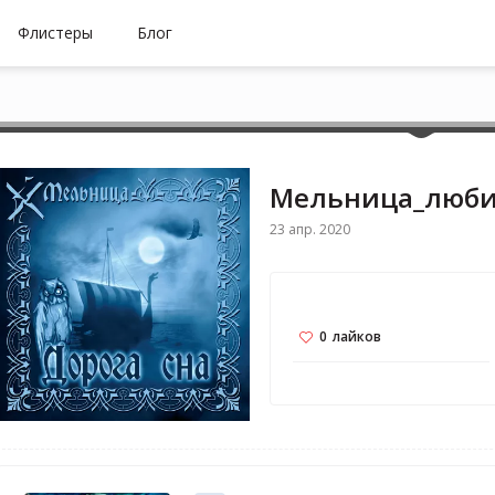
Флистеры
Блог
Мельница_люб
23 апр. 2020
0
лайков