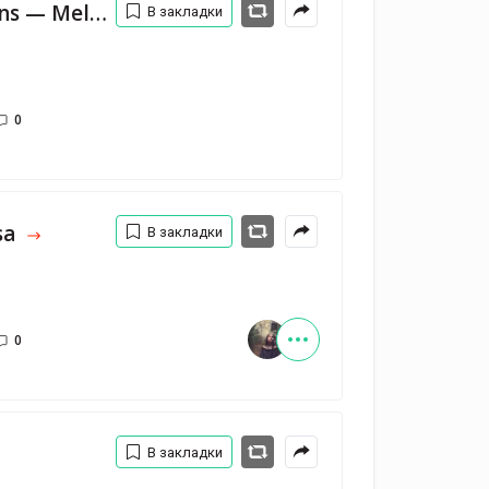
Далеко - Vintage Sessions — Melnitsa
В закладки
0
sa
В закладки
0
В закладки