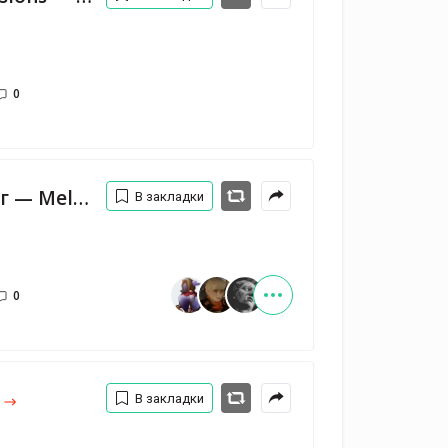
0
Господин горных дорог — Melnitsa
В закладки
0
В закладки