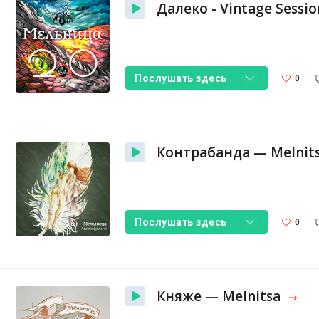
0
Послушать здесь
Контрабанда — Melnit
0
Послушать здесь
Княже — Melnitsa