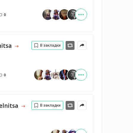
0
nitsa
В закладки
0
lnitsa
В закладки