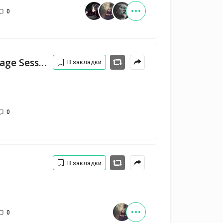
0
Список кораблей - Vintage Sessions — Melnitsa
В закладки
0
В закладки
0