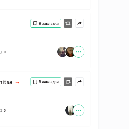
В закладки
0
nitsa
В закладки
0