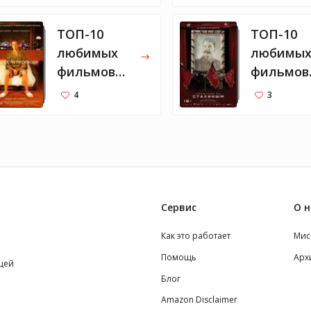
Марку
Цукербергу
ТОП-10
ТОП-10
любимых
любимы
фильмов
фильмов
Ивана
Юрия Ду
4
3
Урганта
Сервис
О н
Как это работает
Мис
Помощь
Арх
щей
Блог
Amazon Disclaimer