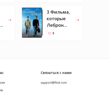
3 Фильма,
х
которые
Леброн
дя
Джеймс
0
взял бы на
необитаем
ый остров
ас
Связаться с нами
сия
support@fliist.com
ив