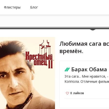
Флистеры
Блог
Любимая сага в
времён.
Барак Обама
Эта сага... Мне нравится, 
Коппола. Отличные фильм
0
лайков