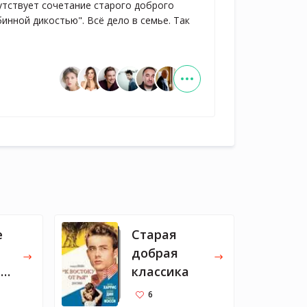
сутствует сочетание старого доброго
инной дикостью". Всё дело в семье. Так
е
Старая
добрая
а
классика
но
6