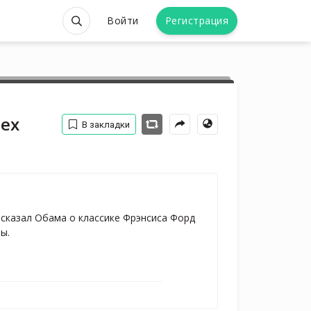
Войти
Регистрация
сех
В закладки
- сказал Обама о классике Фрэнсиса Форд 
ы.