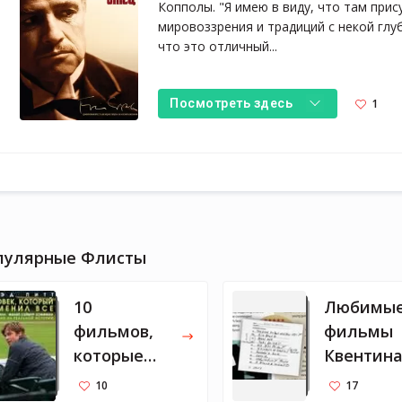
Копполы. "Я имею в виду, что там при
мировоззрения и традиций с некой глуб
что это отличный...
1
Посмотреть здесь
пулярные Флисты
10
Любимы
фильмов,
фильмы
которые
Квентин
нравятся
Таранти
10
17