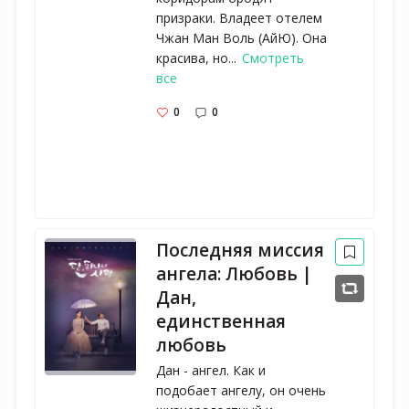
призраки. Владеет отелем
Чжан Ман Воль (АйЮ). Она
красива, но...
Смотреть
все
0
0
Последняя миссия
ангела: Любовь |
Дан,
единственная
любовь
Дан - ангел. Как и
подобает ангелу, он очень