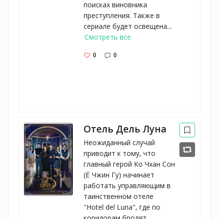
поисках виновника
преступления. Также в
сериале будет освещена...
Смотреть все
0
0
Отель Дель Луна
Неожиданный случай
приводит к тому, что
главный герой Ко Чхан Сон
(Ё Чжин Гу) начинает
работать управляющим в
таинственном отеле
"Hotel del Luna", где по
коридорам бродят